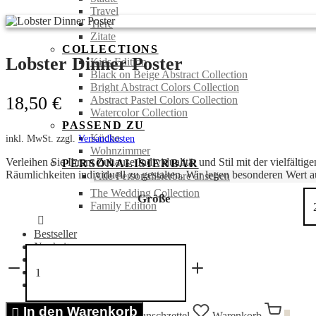
Travel
Tiere
Zitate
COLLECTIONS
Lobster Dinner Poster
Kids Edition
Black on Beige Abstract Collection
Bright Abstract Colors Collection
18,50
€
Abstract Pastel Colors Collection
Watercolor Collection
PASSEND ZU
Küche
inkl. MwSt.
zzgl.
Versandkosten
Wohnzimmer
Verleihen Sie Ihrem Zuhause Individualität und Stil mit der vielfälti
PERSONALISIERBAR
Räumlichkeiten individuell zu gestalten. Wir legen besonderen Wert au
Alle Personalisierbare ansehen
The Wedding Collection
Größe
Family Edition
Bestseller
Neuheiten
Lobster
SALE %
Dinner
Portraits
Poster
Bücher
Menge
In den Warenkorb
Anmelden
Suchen
Wunschzettel
Warenkorb
0