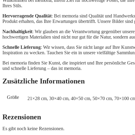
Willkommen bei memoria, Ihrem Ziel für hochwertige Poster, die Ihr
Ihres Stils.
Hervorragende Qualität
: Bei memoria sind Qualität und Handwerksku
Produkt erhalten, das Ihre Erwartungen übertrifft. Unsere Bilder sind
Nachhaltigkeit
: Wir glauben an die Verantwortung gegenüber unser
hochwertigen Materialien sind nicht nur gut für die Natur, sondern au
Schnelle Lieferung
: Wir wissen, dass Sie nicht lange auf Ihre Kuns
Inspiration zu wecken. Tauchen Sie ein in unsere vielfältige Sammlu
Bei memoria finden Sie Kunst, die inspiriert und Ihre persönliche G
und schnelle Lieferung – das ist memoria.
Zusätzliche Informationen
Größe
21×28 cm, 30×40 cm, 40×50 cm, 50×70 cm, 70×100 c
Rezensionen
Es gibt noch keine Rezensionen.