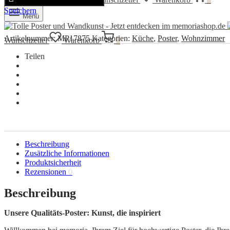
Speichern
Menü
Artikelnummer:
MP17875
Kategorien:
Küche
,
Poster
,
Wohnzimmer
Wunschzettel
Warenkorb
0
Teilen
Beschreibung
Zusätzliche Informationen
Produktsicherheit
Rezensionen
0
Beschreibung
Unsere Qualitäts-Poster: Kunst, die inspiriert