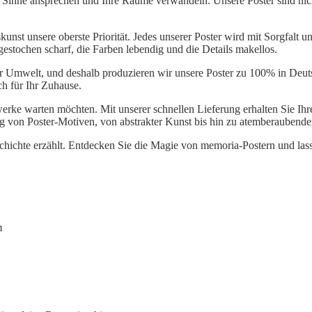
e Sinne ansprechen und Ihre Räume verwandeln. Unsere Poster sind nic
nst unsere oberste Priorität. Jedes unserer Poster wird mit Sorgfalt und
 gestochen scharf, die Farben lebendig und die Details makellos.
er Umwelt, und deshalb produzieren wir unsere Poster zu 100% in Deu
ch für Ihr Zuhause.
twerke warten möchten. Mit unserer schnellen Lieferung erhalten Sie Ih
ng von Poster-Motiven, von abstrakter Kunst bis hin zu atemberaubend
eschichte erzählt. Entdecken Sie die Magie von memoria-Postern und la
m