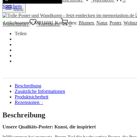
Speichern
Menü
Artikelnummer:
MP16691
Kategorien:
Blumen
,
Natur
,
Poster
,
Wohnz
Wunschzettel
Warenkorb
0
Teilen
Beschreibung
Zusätzliche Informationen
Produktsicherheit
Rezensionen
0
Beschreibung
Unsere Qualitäts-Poster: Kunst, die inspiriert