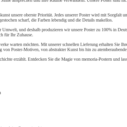
e Sinne ansprechen und Ihre Räume verwandeln. Unsere Poster sind nic
nst unsere oberste Priorität. Jedes unserer Poster wird mit Sorgfalt und
 gestochen scharf, die Farben lebendig und die Details makellos.
er Umwelt, und deshalb produzieren wir unsere Poster zu 100% in Deu
ch für Ihr Zuhause.
twerke warten möchten. Mit unserer schnellen Lieferung erhalten Sie Ih
ng von Poster-Motiven, von abstrakter Kunst bis hin zu atemberaubend
eschichte erzählt. Entdecken Sie die Magie von memoria-Postern und la
m