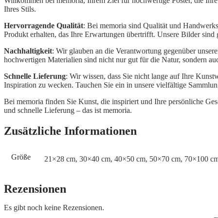
Willkommen bei memoria, Ihrem Ziel für hochwertige Poster, die Ihr
Ihres Stils.
Hervorragende Qualität
: Bei memoria sind Qualität und Handwerksku
Produkt erhalten, das Ihre Erwartungen übertrifft. Unsere Bilder sind
Nachhaltigkeit
: Wir glauben an die Verantwortung gegenüber unser
hochwertigen Materialien sind nicht nur gut für die Natur, sondern au
Schnelle Lieferung
: Wir wissen, dass Sie nicht lange auf Ihre Kuns
Inspiration zu wecken. Tauchen Sie ein in unsere vielfältige Sammlu
Bei memoria finden Sie Kunst, die inspiriert und Ihre persönliche G
und schnelle Lieferung – das ist memoria.
Zusätzliche Informationen
Größe
21×28 cm, 30×40 cm, 40×50 cm, 50×70 cm, 70×100 c
Rezensionen
Es gibt noch keine Rezensionen.