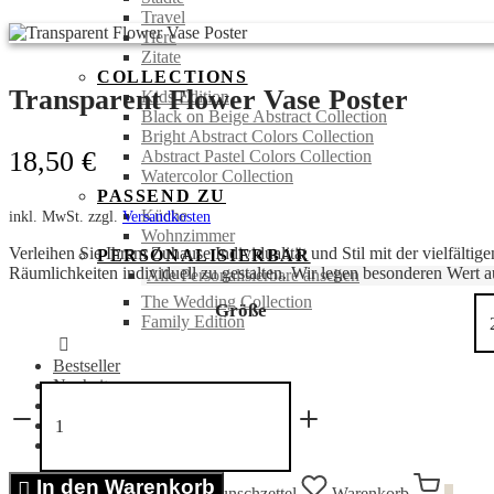
Travel
Tiere
Zitate
COLLECTIONS
Transparent Flower Vase Poster
Kids Edition
Black on Beige Abstract Collection
Bright Abstract Colors Collection
18,50
€
Abstract Pastel Colors Collection
Watercolor Collection
PASSEND ZU
Küche
inkl. MwSt.
zzgl.
Versandkosten
Wohnzimmer
Verleihen Sie Ihrem Zuhause Individualität und Stil mit der vielfälti
PERSONALISIERBAR
Räumlichkeiten individuell zu gestalten. Wir legen besonderen Wert au
Alle Personalisierbare ansehen
The Wedding Collection
Größe
Family Edition
Bestseller
Neuheiten
Transparent
SALE %
Flower
Portraits
Vase
Bücher
Poster
Menge
In den Warenkorb
Anmelden
Suchen
Wunschzettel
Warenkorb
0