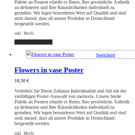
Produktseite
Palette an Postern erlaubt es Ihnen, Ihre persönliche Ästhetik
gewählt
zu definieren und Ihre Räumlichkeiten individuell zu
werden
gestalten. Wir legen besonderen Wert auf Qualität und sind
stolz darauf, dass all unsere Produkte in Deutschland
hergestellt werden.
inkl. MwSt.
Dieses
Ausführung wählen
Produkt
weist
Speichern
mehrere
Varianten
Ausführung wählen
auf.
Flowers in vase Poster
Die
Optionen
18,50
€
können
auf
Verleihen Sie Ihrem Zuhause Individualität und Stil mit der
der
vielfältigen Poster-Auswahl von memoria. Unsere breite
Produktseite
Palette an Postern erlaubt es Ihnen, Ihre persönliche Ästhetik
gewählt
zu definieren und Ihre Räumlichkeiten individuell zu
werden
gestalten. Wir legen besonderen Wert auf Qualität und sind
stolz darauf, dass all unsere Produkte in Deutschland
hergestellt werden.
inkl. MwSt.