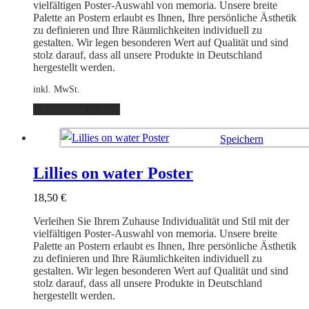
der
vielfältigen Poster-Auswahl von memoria. Unsere breite
Produktseite
Palette an Postern erlaubt es Ihnen, Ihre persönliche Ästhetik
gewählt
zu definieren und Ihre Räumlichkeiten individuell zu
werden
gestalten. Wir legen besonderen Wert auf Qualität und sind
stolz darauf, dass all unsere Produkte in Deutschland
hergestellt werden.
inkl. MwSt.
Dieses
Ausführung wählen
Produkt
weist
Speichern
mehrere
Varianten
Ausführung wählen
auf.
Lillies on water Poster
Die
Optionen
18,50
€
können
auf
Verleihen Sie Ihrem Zuhause Individualität und Stil mit der
der
vielfältigen Poster-Auswahl von memoria. Unsere breite
Produktseite
Palette an Postern erlaubt es Ihnen, Ihre persönliche Ästhetik
gewählt
zu definieren und Ihre Räumlichkeiten individuell zu
werden
gestalten. Wir legen besonderen Wert auf Qualität und sind
stolz darauf, dass all unsere Produkte in Deutschland
hergestellt werden.