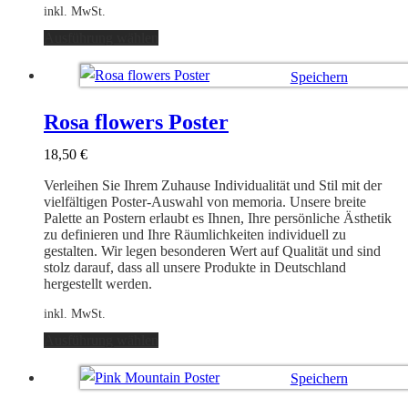
inkl. MwSt.
Dieses
Ausführung wählen
Produkt
weist
Speichern
mehrere
Varianten
Ausführung wählen
auf.
Rosa flowers Poster
Die
Optionen
18,50
€
können
auf
Verleihen Sie Ihrem Zuhause Individualität und Stil mit der
der
vielfältigen Poster-Auswahl von memoria. Unsere breite
Produktseite
Palette an Postern erlaubt es Ihnen, Ihre persönliche Ästhetik
gewählt
zu definieren und Ihre Räumlichkeiten individuell zu
werden
gestalten. Wir legen besonderen Wert auf Qualität und sind
stolz darauf, dass all unsere Produkte in Deutschland
hergestellt werden.
inkl. MwSt.
Dieses
Ausführung wählen
Produkt
weist
Speichern
mehrere
Varianten
Ausführung wählen