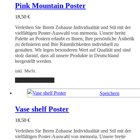
auf.
Pink Mountain Poster
Die
Optionen
18,50
€
können
auf
Verleihen Sie Ihrem Zuhause Individualität und Stil mit der
der
vielfältigen Poster-Auswahl von memoria. Unsere breite
Produktseite
Palette an Postern erlaubt es Ihnen, Ihre persönliche Ästhetik
gewählt
zu definieren und Ihre Räumlichkeiten individuell zu
werden
gestalten. Wir legen besonderen Wert auf Qualität und sind
stolz darauf, dass all unsere Produkte in Deutschland
hergestellt werden.
inkl. MwSt.
Dieses
Ausführung wählen
Produkt
weist
Speichern
mehrere
Varianten
Ausführung wählen
auf.
Vase shelf Poster
Die
Optionen
18,50
€
können
auf
Verleihen Sie Ihrem Zuhause Individualität und Stil mit der
der
vielfältigen Poster-Auswahl von memoria. Unsere breite