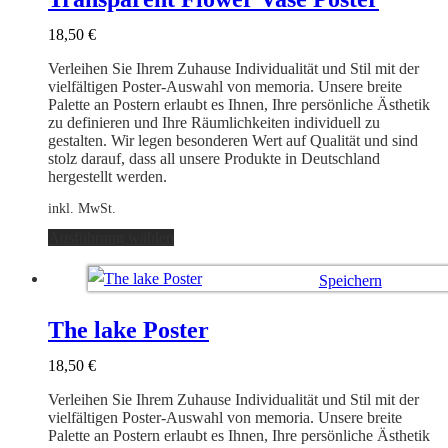
Die
Optionen
18,50
€
können
auf
Verleihen Sie Ihrem Zuhause Individualität und Stil mit der
der
vielfältigen Poster-Auswahl von memoria. Unsere breite
Produktseite
Palette an Postern erlaubt es Ihnen, Ihre persönliche Ästhetik
gewählt
zu definieren und Ihre Räumlichkeiten individuell zu
werden
gestalten. Wir legen besonderen Wert auf Qualität und sind
stolz darauf, dass all unsere Produkte in Deutschland
hergestellt werden.
inkl. MwSt.
Dieses
Ausführung wählen
Produkt
weist
Speichern
mehrere
Varianten
Ausführung wählen
auf.
The lake Poster
Die
Optionen
18,50
€
können
auf
Verleihen Sie Ihrem Zuhause Individualität und Stil mit der
der
vielfältigen Poster-Auswahl von memoria. Unsere breite
Produktseite
Palette an Postern erlaubt es Ihnen, Ihre persönliche Ästhetik