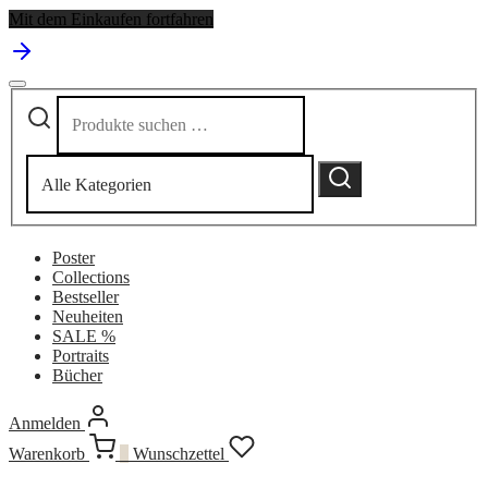
Mit dem Einkaufen fortfahren
Suchen
Narrow
nach:
by
category:
Suchen
Poster
Collections
Bestseller
Neuheiten
SALE %
Portraits
Bücher
Anmelden
Warenkorb
0
Wunschzettel