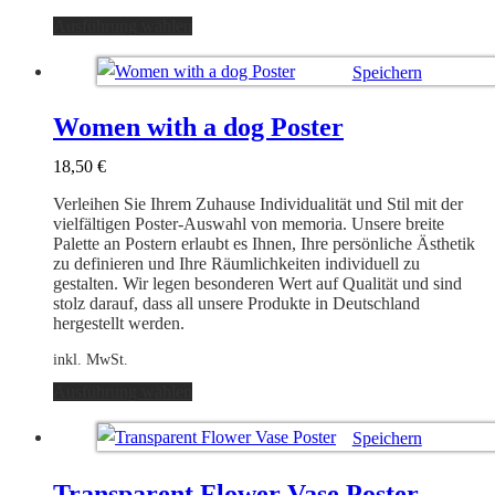
Dieses
Ausführung wählen
Produkt
weist
Speichern
mehrere
Varianten
Ausführung wählen
auf.
Women with a dog Poster
Die
Optionen
18,50
€
können
auf
Verleihen Sie Ihrem Zuhause Individualität und Stil mit der
der
vielfältigen Poster-Auswahl von memoria. Unsere breite
Produktseite
Palette an Postern erlaubt es Ihnen, Ihre persönliche Ästhetik
gewählt
zu definieren und Ihre Räumlichkeiten individuell zu
werden
gestalten. Wir legen besonderen Wert auf Qualität und sind
stolz darauf, dass all unsere Produkte in Deutschland
hergestellt werden.
inkl. MwSt.
Dieses
Ausführung wählen
Produkt
weist
Speichern
mehrere
Varianten
Ausführung wählen
auf.
Transparent Flower Vase Poster