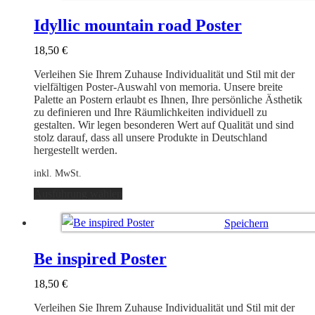
Varianten
Ausführung wählen
auf.
Idyllic mountain road Poster
Die
Optionen
18,50
€
können
auf
Verleihen Sie Ihrem Zuhause Individualität und Stil mit der
der
vielfältigen Poster-Auswahl von memoria. Unsere breite
Produktseite
Palette an Postern erlaubt es Ihnen, Ihre persönliche Ästhetik
gewählt
zu definieren und Ihre Räumlichkeiten individuell zu
werden
gestalten. Wir legen besonderen Wert auf Qualität und sind
stolz darauf, dass all unsere Produkte in Deutschland
hergestellt werden.
inkl. MwSt.
Dieses
Ausführung wählen
Produkt
weist
Speichern
mehrere
Varianten
Ausführung wählen
auf.
Be inspired Poster
Die
Optionen
18,50
€
können
auf
Verleihen Sie Ihrem Zuhause Individualität und Stil mit der