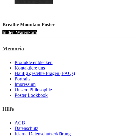
Ausführung wählen
Produkt
weist
mehrere
Varianten
Breathe Mountain Poster
auf.
In den Warenkorb
Die
Optionen
können
Memoria
auf
der
Produktseite
Produkte entdecken
gewählt
Kontaktiere uns
werden
Häufig gestellte Fragen (FAQs)
Portraits
Impressum
Unsere Philosophie
Poster Lookbook
Hilfe
AGB
Datenschutz
Klarna Datenschutzerklärung