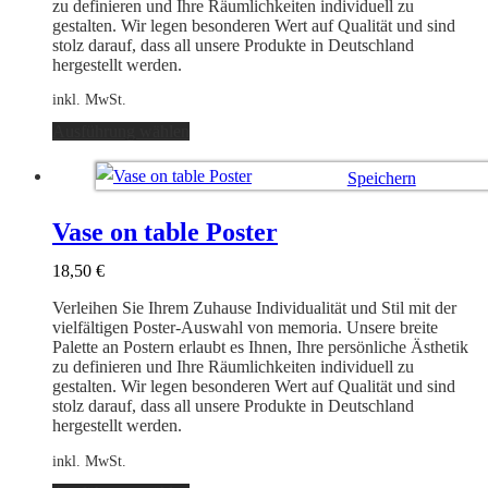
gewählt
zu definieren und Ihre Räumlichkeiten individuell zu
werden
gestalten. Wir legen besonderen Wert auf Qualität und sind
stolz darauf, dass all unsere Produkte in Deutschland
hergestellt werden.
inkl. MwSt.
Dieses
Ausführung wählen
Produkt
weist
Speichern
mehrere
Varianten
Ausführung wählen
auf.
Vase on table Poster
Die
Optionen
18,50
€
können
auf
Verleihen Sie Ihrem Zuhause Individualität und Stil mit der
der
vielfältigen Poster-Auswahl von memoria. Unsere breite
Produktseite
Palette an Postern erlaubt es Ihnen, Ihre persönliche Ästhetik
gewählt
zu definieren und Ihre Räumlichkeiten individuell zu
werden
gestalten. Wir legen besonderen Wert auf Qualität und sind
stolz darauf, dass all unsere Produkte in Deutschland
hergestellt werden.
inkl. MwSt.
Dieses