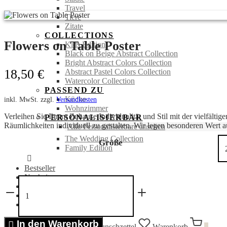
Travel
Tiere
Zitate
COLLECTIONS
Flowers on Table Poster
Kids Edition
Black on Beige Abstract Collection
Bright Abstract Colors Collection
18,50
€
Abstract Pastel Colors Collection
Watercolor Collection
PASSEND ZU
Küche
inkl. MwSt.
zzgl.
Versandkosten
Wohnzimmer
Verleihen Sie Ihrem Zuhause Individualität und Stil mit der vielfälti
PERSONALISIERBAR
Räumlichkeiten individuell zu gestalten. Wir legen besonderen Wert au
Alle Personalisierbare ansehen
The Wedding Collection
Größe
Family Edition
Bestseller
Neuheiten
Flowers
SALE %
on
Portraits
Table
Bücher
Poster
Menge
In den Warenkorb
Anmelden
Suchen
Wunschzettel
Warenkorb
0