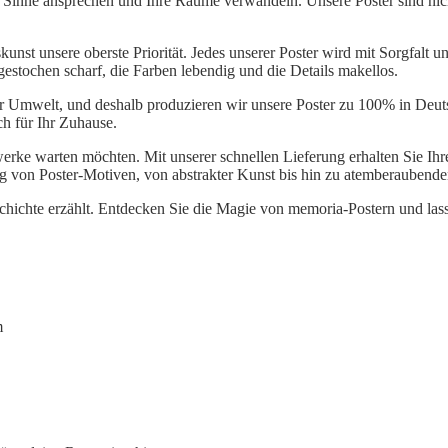
e Sinne ansprechen und Ihre Räume verwandeln. Unsere Poster sind nic
nst unsere oberste Priorität. Jedes unserer Poster wird mit Sorgfalt und
 gestochen scharf, die Farben lebendig und die Details makellos.
er Umwelt, und deshalb produzieren wir unsere Poster zu 100% in Deu
ch für Ihr Zuhause.
twerke warten möchten. Mit unserer schnellen Lieferung erhalten Sie Ih
ng von Poster-Motiven, von abstrakter Kunst bis hin zu atemberaubend
eschichte erzählt. Entdecken Sie die Magie von memoria-Postern und la
m