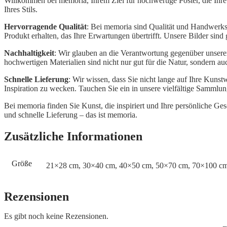
Willkommen bei memoria, Ihrem Ziel für hochwertige Poster, die Ihr
Ihres Stils.
Hervorragende Qualität
: Bei memoria sind Qualität und Handwerksku
Produkt erhalten, das Ihre Erwartungen übertrifft. Unsere Bilder sind
Nachhaltigkeit
: Wir glauben an die Verantwortung gegenüber unser
hochwertigen Materialien sind nicht nur gut für die Natur, sondern au
Schnelle Lieferung
: Wir wissen, dass Sie nicht lange auf Ihre Kuns
Inspiration zu wecken. Tauchen Sie ein in unsere vielfältige Sammlu
Bei memoria finden Sie Kunst, die inspiriert und Ihre persönliche G
und schnelle Lieferung – das ist memoria.
Zusätzliche Informationen
Größe
21×28 cm, 30×40 cm, 40×50 cm, 50×70 cm, 70×100 c
Rezensionen
Es gibt noch keine Rezensionen.