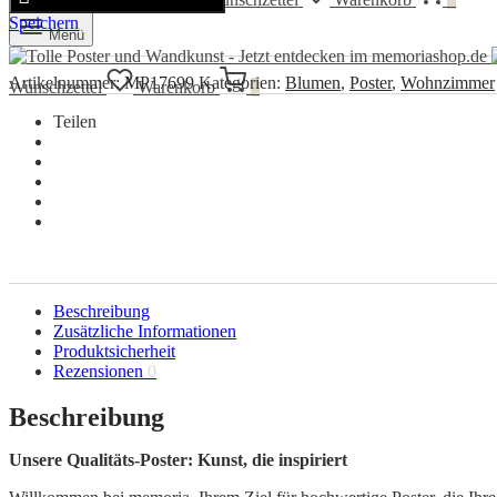
Speichern
Menü
Artikelnummer:
MP17699
Kategorien:
Blumen
,
Poster
,
Wohnzimmer
Wunschzettel
Warenkorb
0
Teilen
Beschreibung
Zusätzliche Informationen
Produktsicherheit
Rezensionen
0
Beschreibung
Unsere Qualitäts-Poster: Kunst, die inspiriert