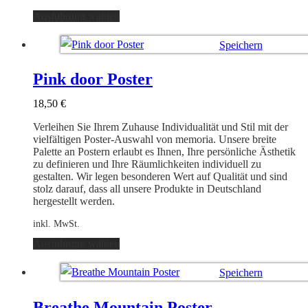
Dieses
Ausführung wählen
Produkt
weist
Speichern
mehrere
Varianten
Ausführung wählen
auf.
Pink door Poster
Die
Optionen
18,50
€
können
auf
Verleihen Sie Ihrem Zuhause Individualität und Stil mit der
der
vielfältigen Poster-Auswahl von memoria. Unsere breite
Produktseite
Palette an Postern erlaubt es Ihnen, Ihre persönliche Ästhetik
gewählt
zu definieren und Ihre Räumlichkeiten individuell zu
werden
gestalten. Wir legen besonderen Wert auf Qualität und sind
stolz darauf, dass all unsere Produkte in Deutschland
hergestellt werden.
inkl. MwSt.
Dieses
Ausführung wählen
Produkt
weist
Speichern
mehrere
Varianten
Ausführung wählen
auf.
Breathe Mountain Poster