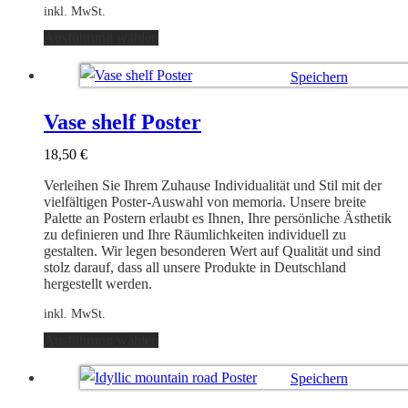
inkl. MwSt.
Dieses
Ausführung wählen
Produkt
weist
Speichern
mehrere
Varianten
Ausführung wählen
auf.
Vase shelf Poster
Die
Optionen
18,50
€
können
auf
Verleihen Sie Ihrem Zuhause Individualität und Stil mit der
der
vielfältigen Poster-Auswahl von memoria. Unsere breite
Produktseite
Palette an Postern erlaubt es Ihnen, Ihre persönliche Ästhetik
gewählt
zu definieren und Ihre Räumlichkeiten individuell zu
werden
gestalten. Wir legen besonderen Wert auf Qualität und sind
stolz darauf, dass all unsere Produkte in Deutschland
hergestellt werden.
inkl. MwSt.
Dieses
Ausführung wählen
Produkt
weist
Speichern
mehrere
Varianten
Ausführung wählen