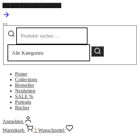
Mit dem Einkaufen fortfahren
Suchen
Narrow
nach:
by
category:
Suchen
Poster
Collections
Bestseller
Neuheiten
SALE %
Portraits
Bücher
Anmelden
Warenkorb
0
Wunschzettel