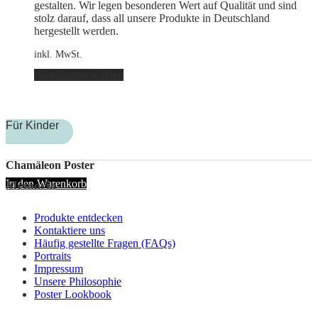
werden
gestalten. Wir legen besonderen Wert auf Qualität und sind
stolz darauf, dass all unsere Produkte in Deutschland
hergestellt werden.
inkl. MwSt.
Dieses
Ausführung wählen
Produkt
weist
mehrere
Varianten
Für Kinder
auf.
Die
Optionen
Chamäleon Poster
können
In den Warenkorb
Memoria
auf
der
Produktseite
Produkte entdecken
gewählt
Kontaktiere uns
werden
Häufig gestellte Fragen (FAQs)
Portraits
Impressum
Unsere Philosophie
Poster Lookbook