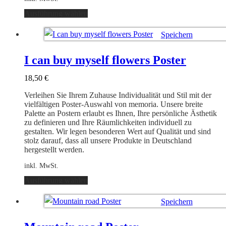
Dieses
Ausführung wählen
Produkt
weist
Speichern
mehrere
Varianten
Ausführung wählen
auf.
I can buy myself flowers Poster
Die
Optionen
18,50
€
können
auf
Verleihen Sie Ihrem Zuhause Individualität und Stil mit der
der
vielfältigen Poster-Auswahl von memoria. Unsere breite
Produktseite
Palette an Postern erlaubt es Ihnen, Ihre persönliche Ästhetik
gewählt
zu definieren und Ihre Räumlichkeiten individuell zu
werden
gestalten. Wir legen besonderen Wert auf Qualität und sind
stolz darauf, dass all unsere Produkte in Deutschland
hergestellt werden.
inkl. MwSt.
Dieses
Ausführung wählen
Produkt
weist
Speichern
mehrere
Varianten
Ausführung wählen
auf.