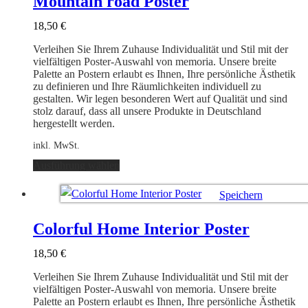
Mountain road Poster
Die
Optionen
18,50
€
können
auf
Verleihen Sie Ihrem Zuhause Individualität und Stil mit der
der
vielfältigen Poster-Auswahl von memoria. Unsere breite
Produktseite
Palette an Postern erlaubt es Ihnen, Ihre persönliche Ästhetik
gewählt
zu definieren und Ihre Räumlichkeiten individuell zu
werden
gestalten. Wir legen besonderen Wert auf Qualität und sind
stolz darauf, dass all unsere Produkte in Deutschland
hergestellt werden.
inkl. MwSt.
Dieses
Ausführung wählen
Produkt
weist
Speichern
mehrere
Varianten
Ausführung wählen
auf.
Colorful Home Interior Poster
Die
Optionen
18,50
€
können
auf
Verleihen Sie Ihrem Zuhause Individualität und Stil mit der
der
vielfältigen Poster-Auswahl von memoria. Unsere breite
Produktseite
Palette an Postern erlaubt es Ihnen, Ihre persönliche Ästhetik