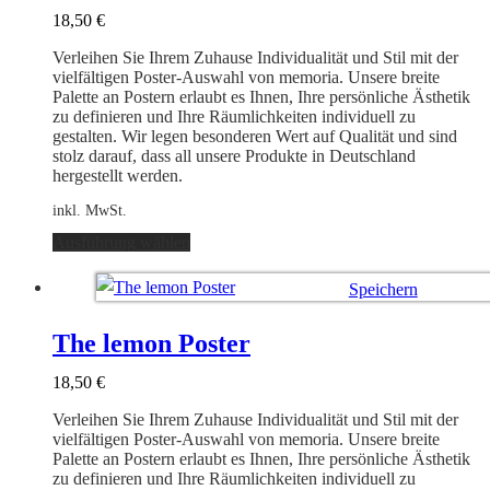
Optionen
18,50
€
können
auf
Verleihen Sie Ihrem Zuhause Individualität und Stil mit der
der
vielfältigen Poster-Auswahl von memoria. Unsere breite
Produktseite
Palette an Postern erlaubt es Ihnen, Ihre persönliche Ästhetik
gewählt
zu definieren und Ihre Räumlichkeiten individuell zu
werden
gestalten. Wir legen besonderen Wert auf Qualität und sind
stolz darauf, dass all unsere Produkte in Deutschland
hergestellt werden.
inkl. MwSt.
Dieses
Ausführung wählen
Produkt
weist
Speichern
mehrere
Varianten
Ausführung wählen
auf.
The lemon Poster
Die
Optionen
18,50
€
können
auf
Verleihen Sie Ihrem Zuhause Individualität und Stil mit der
der
vielfältigen Poster-Auswahl von memoria. Unsere breite
Produktseite
Palette an Postern erlaubt es Ihnen, Ihre persönliche Ästhetik
gewählt
zu definieren und Ihre Räumlichkeiten individuell zu