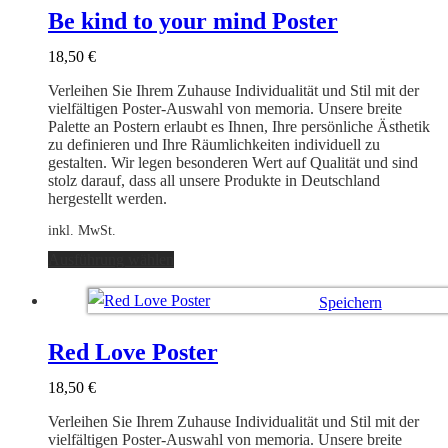
auf.
Be kind to your mind Poster
Die
Optionen
18,50
€
können
auf
Verleihen Sie Ihrem Zuhause Individualität und Stil mit der
der
vielfältigen Poster-Auswahl von memoria. Unsere breite
Produktseite
Palette an Postern erlaubt es Ihnen, Ihre persönliche Ästhetik
gewählt
zu definieren und Ihre Räumlichkeiten individuell zu
werden
gestalten. Wir legen besonderen Wert auf Qualität und sind
stolz darauf, dass all unsere Produkte in Deutschland
hergestellt werden.
inkl. MwSt.
Dieses
Ausführung wählen
Produkt
weist
Speichern
mehrere
Varianten
Ausführung wählen
auf.
Red Love Poster
Die
Optionen
18,50
€
können
auf
Verleihen Sie Ihrem Zuhause Individualität und Stil mit der
der
vielfältigen Poster-Auswahl von memoria. Unsere breite