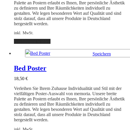
Produktseite
Palette an Postern erlaubt es Ihnen, Ihre persönliche Ästhetik
gewählt
zu definieren und Ihre Räumlichkeiten individuell zu
werden
gestalten. Wir legen besonderen Wert auf Qualität und sind
stolz darauf, dass all unsere Produkte in Deutschland
hergestellt werden.
inkl. MwSt.
Dieses
Ausführung wählen
Produkt
weist
Speichern
mehrere
Varianten
Ausführung wählen
auf.
Bed Poster
Die
Optionen
18,50
€
können
auf
Verleihen Sie Ihrem Zuhause Individualität und Stil mit der
der
vielfältigen Poster-Auswahl von memoria. Unsere breite
Produktseite
Palette an Postern erlaubt es Ihnen, Ihre persönliche Ästhetik
gewählt
zu definieren und Ihre Räumlichkeiten individuell zu
werden
gestalten. Wir legen besonderen Wert auf Qualität und sind
stolz darauf, dass all unsere Produkte in Deutschland
hergestellt werden.
inkl. MwSt.