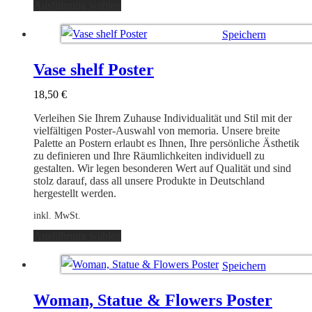
Dieses
Ausführung wählen
Produkt
weist
Speichern
mehrere
Varianten
Ausführung wählen
auf.
Vase shelf Poster
Die
Optionen
18,50
€
können
auf
Verleihen Sie Ihrem Zuhause Individualität und Stil mit der
der
vielfältigen Poster-Auswahl von memoria. Unsere breite
Produktseite
Palette an Postern erlaubt es Ihnen, Ihre persönliche Ästhetik
gewählt
zu definieren und Ihre Räumlichkeiten individuell zu
werden
gestalten. Wir legen besonderen Wert auf Qualität und sind
stolz darauf, dass all unsere Produkte in Deutschland
hergestellt werden.
inkl. MwSt.
Dieses
Ausführung wählen
Produkt
weist
Speichern
mehrere
Varianten
Ausführung wählen
auf.
Woman, Statue & Flowers Poster
Die