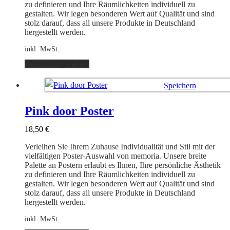
gewählt
zu definieren und Ihre Räumlichkeiten individuell zu
werden
gestalten. Wir legen besonderen Wert auf Qualität und sind
stolz darauf, dass all unsere Produkte in Deutschland
hergestellt werden.
inkl. MwSt.
Dieses
Ausführung wählen
Produkt
weist
Speichern
mehrere
Varianten
Ausführung wählen
auf.
Pink door Poster
Die
Optionen
18,50
€
können
auf
Verleihen Sie Ihrem Zuhause Individualität und Stil mit der
der
vielfältigen Poster-Auswahl von memoria. Unsere breite
Produktseite
Palette an Postern erlaubt es Ihnen, Ihre persönliche Ästhetik
gewählt
zu definieren und Ihre Räumlichkeiten individuell zu
werden
gestalten. Wir legen besonderen Wert auf Qualität und sind
stolz darauf, dass all unsere Produkte in Deutschland
hergestellt werden.
inkl. MwSt.