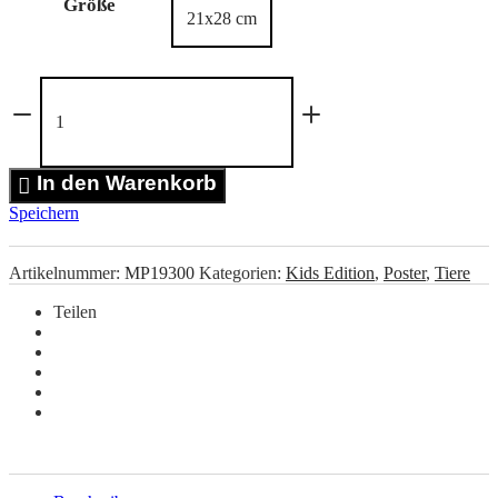
Größe
Chamäleon
Poster
Menge
In den Warenkorb
Speichern
Artikelnummer:
MP19300
Kategorien:
Kids Edition
,
Poster
,
Tiere
Teilen