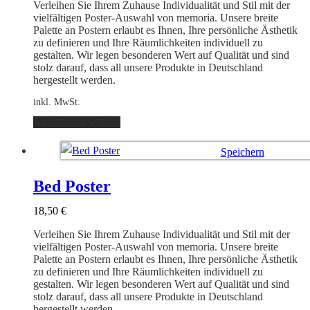
auf
Verleihen Sie Ihrem Zuhause Individualität und Stil mit der
der
vielfältigen Poster-Auswahl von memoria. Unsere breite
Produktseite
Palette an Postern erlaubt es Ihnen, Ihre persönliche Ästhetik
gewählt
zu definieren und Ihre Räumlichkeiten individuell zu
werden
gestalten. Wir legen besonderen Wert auf Qualität und sind
stolz darauf, dass all unsere Produkte in Deutschland
hergestellt werden.
inkl. MwSt.
Dieses
Ausführung wählen
Produkt
weist
Speichern
mehrere
Varianten
Ausführung wählen
auf.
Bed Poster
Die
Optionen
18,50
€
können
auf
Verleihen Sie Ihrem Zuhause Individualität und Stil mit der
der
vielfältigen Poster-Auswahl von memoria. Unsere breite
Produktseite
Palette an Postern erlaubt es Ihnen, Ihre persönliche Ästhetik
gewählt
zu definieren und Ihre Räumlichkeiten individuell zu
werden
gestalten. Wir legen besonderen Wert auf Qualität und sind
stolz darauf, dass all unsere Produkte in Deutschland
hergestellt werden.