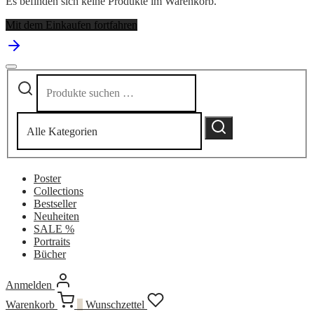
Es befinden sich keine Produkte im Warenkorb.
Mit dem Einkaufen fortfahren
Suchen
Narrow
nach:
by
category:
Suchen
Poster
Collections
Bestseller
Neuheiten
SALE %
Portraits
Bücher
Anmelden
Warenkorb
0
Wunschzettel