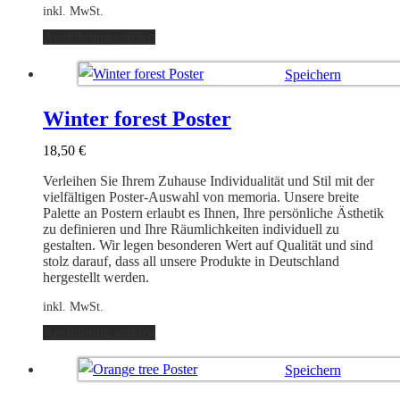
inkl. MwSt.
Dieses
Ausführung wählen
Produkt
weist
Speichern
mehrere
Varianten
Ausführung wählen
auf.
Winter forest Poster
Die
Optionen
18,50
€
können
auf
Verleihen Sie Ihrem Zuhause Individualität und Stil mit der
der
vielfältigen Poster-Auswahl von memoria. Unsere breite
Produktseite
Palette an Postern erlaubt es Ihnen, Ihre persönliche Ästhetik
gewählt
zu definieren und Ihre Räumlichkeiten individuell zu
werden
gestalten. Wir legen besonderen Wert auf Qualität und sind
stolz darauf, dass all unsere Produkte in Deutschland
hergestellt werden.
inkl. MwSt.
Dieses
Ausführung wählen
Produkt
weist
Speichern
mehrere
Varianten
Ausführung wählen