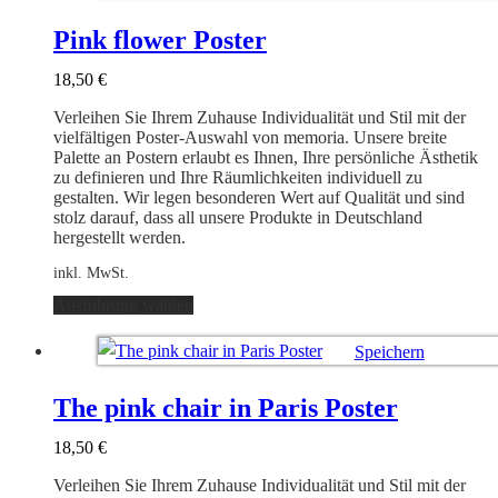
Varianten
Ausführung wählen
auf.
Pink flower Poster
Die
Optionen
18,50
€
können
auf
Verleihen Sie Ihrem Zuhause Individualität und Stil mit der
der
vielfältigen Poster-Auswahl von memoria. Unsere breite
Produktseite
Palette an Postern erlaubt es Ihnen, Ihre persönliche Ästhetik
gewählt
zu definieren und Ihre Räumlichkeiten individuell zu
werden
gestalten. Wir legen besonderen Wert auf Qualität und sind
stolz darauf, dass all unsere Produkte in Deutschland
hergestellt werden.
inkl. MwSt.
Dieses
Ausführung wählen
Produkt
weist
Speichern
mehrere
Varianten
Ausführung wählen
auf.
The pink chair in Paris Poster
Die
Optionen
18,50
€
können
auf
Verleihen Sie Ihrem Zuhause Individualität und Stil mit der