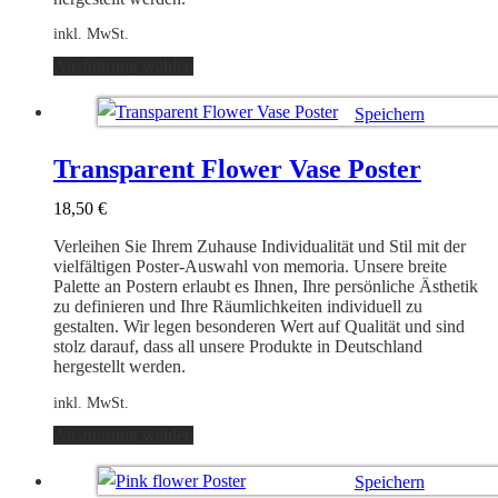
inkl. MwSt.
Dieses
Ausführung wählen
Produkt
weist
Speichern
mehrere
Varianten
Ausführung wählen
auf.
Transparent Flower Vase Poster
Die
Optionen
18,50
€
können
auf
Verleihen Sie Ihrem Zuhause Individualität und Stil mit der
der
vielfältigen Poster-Auswahl von memoria. Unsere breite
Produktseite
Palette an Postern erlaubt es Ihnen, Ihre persönliche Ästhetik
gewählt
zu definieren und Ihre Räumlichkeiten individuell zu
werden
gestalten. Wir legen besonderen Wert auf Qualität und sind
stolz darauf, dass all unsere Produkte in Deutschland
hergestellt werden.
inkl. MwSt.
Dieses
Ausführung wählen
Produkt
weist
Speichern
mehrere