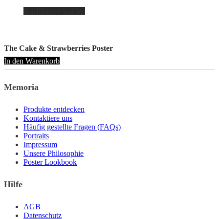
Dieses
Ausführung wählen
Produkt
weist
mehrere
Varianten
The Cake & Strawberries Poster
auf.
In den Warenkorb
Die
Optionen
können
Memoria
auf
der
Produktseite
Produkte entdecken
gewählt
Kontaktiere uns
werden
Häufig gestellte Fragen (FAQs)
Portraits
Impressum
Unsere Philosophie
Poster Lookbook
Hilfe
AGB
Datenschutz