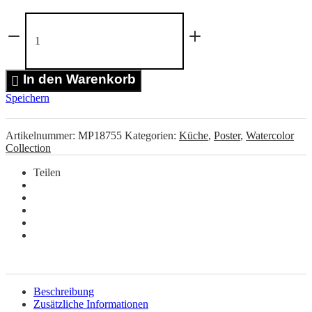
The
Cake
&
Strawberries
Poster
In den Warenkorb
Menge
Speichern
Artikelnummer:
MP18755
Kategorien:
Küche
,
Poster
,
Watercolor
Collection
Teilen
Beschreibung
Zusätzliche Informationen