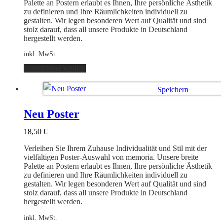
Produktseite
Palette an Postern erlaubt es Ihnen, Ihre persönliche Ästhetik
gewählt
zu definieren und Ihre Räumlichkeiten individuell zu
werden
gestalten. Wir legen besonderen Wert auf Qualität und sind
stolz darauf, dass all unsere Produkte in Deutschland
hergestellt werden.
inkl. MwSt.
Dieses
Ausführung wählen
Produkt
weist
Speichern
mehrere
Varianten
Ausführung wählen
auf.
Neu Poster
Die
Optionen
18,50
€
können
auf
Verleihen Sie Ihrem Zuhause Individualität und Stil mit der
der
vielfältigen Poster-Auswahl von memoria. Unsere breite
Produktseite
Palette an Postern erlaubt es Ihnen, Ihre persönliche Ästhetik
gewählt
zu definieren und Ihre Räumlichkeiten individuell zu
werden
gestalten. Wir legen besonderen Wert auf Qualität und sind
stolz darauf, dass all unsere Produkte in Deutschland
hergestellt werden.
inkl. MwSt.