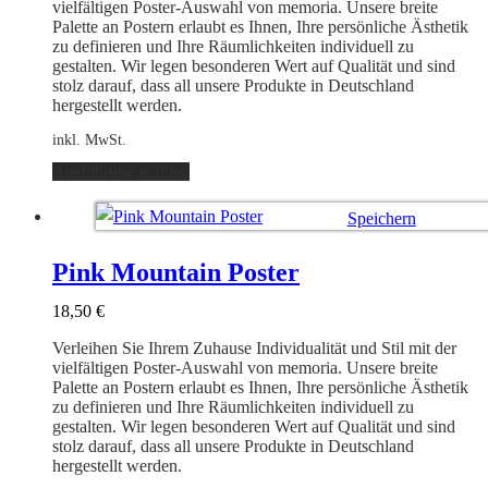
der
vielfältigen Poster-Auswahl von memoria. Unsere breite
Produktseite
Palette an Postern erlaubt es Ihnen, Ihre persönliche Ästhetik
gewählt
zu definieren und Ihre Räumlichkeiten individuell zu
werden
gestalten. Wir legen besonderen Wert auf Qualität und sind
stolz darauf, dass all unsere Produkte in Deutschland
hergestellt werden.
inkl. MwSt.
Dieses
Ausführung wählen
Produkt
weist
Speichern
mehrere
Varianten
Ausführung wählen
auf.
Pink Mountain Poster
Die
Optionen
18,50
€
können
auf
Verleihen Sie Ihrem Zuhause Individualität und Stil mit der
der
vielfältigen Poster-Auswahl von memoria. Unsere breite
Produktseite
Palette an Postern erlaubt es Ihnen, Ihre persönliche Ästhetik
gewählt
zu definieren und Ihre Räumlichkeiten individuell zu
werden
gestalten. Wir legen besonderen Wert auf Qualität und sind
stolz darauf, dass all unsere Produkte in Deutschland
hergestellt werden.