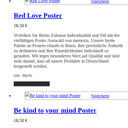
Speichern
mehrere
Varianten
Ausführung wählen
auf.
Red Love Poster
Die
Optionen
18,50
€
können
auf
Verleihen Sie Ihrem Zuhause Individualität und Stil mit der
der
vielfältigen Poster-Auswahl von memoria. Unsere breite
Produktseite
Palette an Postern erlaubt es Ihnen, Ihre persönliche Ästhetik
gewählt
zu definieren und Ihre Räumlichkeiten individuell zu
werden
gestalten. Wir legen besonderen Wert auf Qualität und sind
stolz darauf, dass all unsere Produkte in Deutschland
hergestellt werden.
inkl. MwSt.
Dieses
Ausführung wählen
Produkt
weist
Speichern
mehrere
Varianten
Ausführung wählen
auf.
Be kind to your mind Poster
Die
Optionen
18,50
€
können