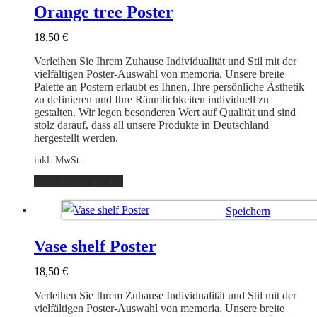
auf.
Orange tree Poster
Die
Optionen
18,50
€
können
auf
Verleihen Sie Ihrem Zuhause Individualität und Stil mit der
der
vielfältigen Poster-Auswahl von memoria. Unsere breite
Produktseite
Palette an Postern erlaubt es Ihnen, Ihre persönliche Ästhetik
gewählt
zu definieren und Ihre Räumlichkeiten individuell zu
werden
gestalten. Wir legen besonderen Wert auf Qualität und sind
stolz darauf, dass all unsere Produkte in Deutschland
hergestellt werden.
inkl. MwSt.
Dieses
Ausführung wählen
Produkt
weist
Speichern
mehrere
Varianten
Ausführung wählen
auf.
Vase shelf Poster
Die
Optionen
18,50
€
können
auf
Verleihen Sie Ihrem Zuhause Individualität und Stil mit der
der
vielfältigen Poster-Auswahl von memoria. Unsere breite