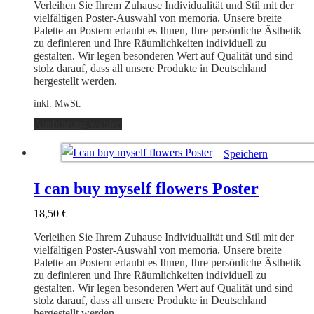
auf
Verleihen Sie Ihrem Zuhause Individualität und Stil mit der
der
vielfältigen Poster-Auswahl von memoria. Unsere breite
Produktseite
Palette an Postern erlaubt es Ihnen, Ihre persönliche Ästhetik
gewählt
zu definieren und Ihre Räumlichkeiten individuell zu
werden
gestalten. Wir legen besonderen Wert auf Qualität und sind
stolz darauf, dass all unsere Produkte in Deutschland
hergestellt werden.
inkl. MwSt.
Dieses
Ausführung wählen
Produkt
weist
Speichern
mehrere
Varianten
Ausführung wählen
auf.
I can buy myself flowers Poster
Die
Optionen
18,50
€
können
auf
Verleihen Sie Ihrem Zuhause Individualität und Stil mit der
der
vielfältigen Poster-Auswahl von memoria. Unsere breite
Produktseite
Palette an Postern erlaubt es Ihnen, Ihre persönliche Ästhetik
gewählt
zu definieren und Ihre Räumlichkeiten individuell zu
werden
gestalten. Wir legen besonderen Wert auf Qualität und sind
stolz darauf, dass all unsere Produkte in Deutschland
hergestellt werden.