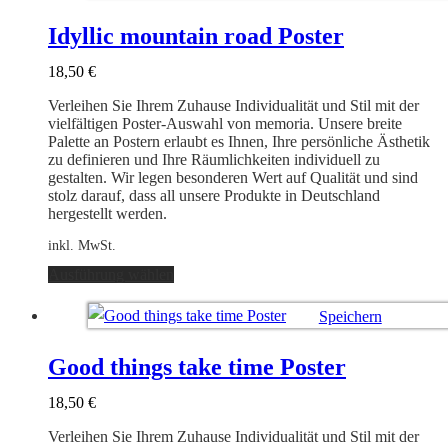
Varianten
Ausführung wählen
auf.
Idyllic mountain road Poster
Die
Optionen
18,50
€
können
auf
Verleihen Sie Ihrem Zuhause Individualität und Stil mit der
der
vielfältigen Poster-Auswahl von memoria. Unsere breite
Produktseite
Palette an Postern erlaubt es Ihnen, Ihre persönliche Ästhetik
gewählt
zu definieren und Ihre Räumlichkeiten individuell zu
werden
gestalten. Wir legen besonderen Wert auf Qualität und sind
stolz darauf, dass all unsere Produkte in Deutschland
hergestellt werden.
inkl. MwSt.
Dieses
Ausführung wählen
Produkt
weist
Speichern
mehrere
Varianten
Ausführung wählen
auf.
Good things take time Poster
Die
Optionen
18,50
€
können
auf
Verleihen Sie Ihrem Zuhause Individualität und Stil mit der