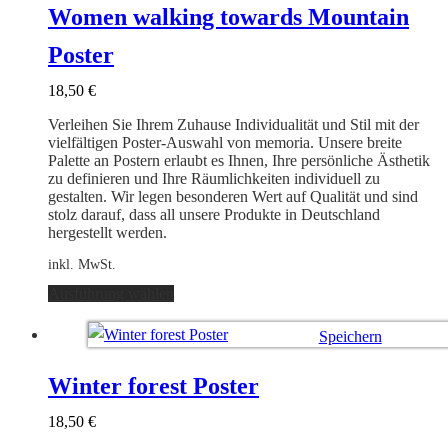
auf.
Women walking towards Mountain
Die
Optionen
Poster
können
auf
18,50
€
der
Produktseite
Verleihen Sie Ihrem Zuhause Individualität und Stil mit der
gewählt
vielfältigen Poster-Auswahl von memoria. Unsere breite
werden
Palette an Postern erlaubt es Ihnen, Ihre persönliche Ästhetik
zu definieren und Ihre Räumlichkeiten individuell zu
gestalten. Wir legen besonderen Wert auf Qualität und sind
stolz darauf, dass all unsere Produkte in Deutschland
hergestellt werden.
inkl. MwSt.
Dieses
Ausführung wählen
Produkt
weist
Speichern
mehrere
Varianten
Ausführung wählen
auf.
Winter forest Poster
Die
Optionen
18,50
€
können