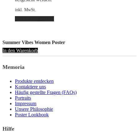
inkl. MwSt.
Dieses
Ausführung wählen
Produkt
weist
mehrere
Varianten
Summer Vibes Women Poster
auf.
In den Warenkorb
Die
Optionen
können
Memoria
auf
der
Produktseite
Produkte entdecken
gewählt
Kontaktiere uns
werden
Häufig gestellte Fragen (FAQs)
Portraits
Impressum
Unsere Philosophie
Poster Lookbook
Hilfe