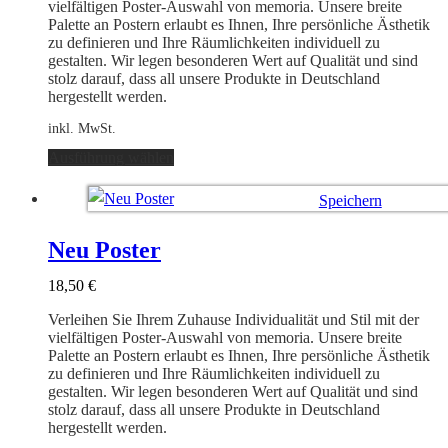
der
vielfältigen Poster-Auswahl von memoria. Unsere breite
Produktseite
Palette an Postern erlaubt es Ihnen, Ihre persönliche Ästhetik
gewählt
zu definieren und Ihre Räumlichkeiten individuell zu
werden
gestalten. Wir legen besonderen Wert auf Qualität und sind
stolz darauf, dass all unsere Produkte in Deutschland
hergestellt werden.
inkl. MwSt.
Dieses
Ausführung wählen
Produkt
weist
Speichern
mehrere
Varianten
Ausführung wählen
auf.
Neu Poster
Die
Optionen
18,50
€
können
auf
Verleihen Sie Ihrem Zuhause Individualität und Stil mit der
der
vielfältigen Poster-Auswahl von memoria. Unsere breite
Produktseite
Palette an Postern erlaubt es Ihnen, Ihre persönliche Ästhetik
gewählt
zu definieren und Ihre Räumlichkeiten individuell zu
werden
gestalten. Wir legen besonderen Wert auf Qualität und sind
stolz darauf, dass all unsere Produkte in Deutschland
hergestellt werden.