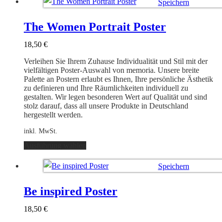
Speichern
mehrere
Varianten
Ausführung wählen
auf.
The Women Portrait Poster
Die
Optionen
18,50
€
können
auf
Verleihen Sie Ihrem Zuhause Individualität und Stil mit der
der
vielfältigen Poster-Auswahl von memoria. Unsere breite
Produktseite
Palette an Postern erlaubt es Ihnen, Ihre persönliche Ästhetik
gewählt
zu definieren und Ihre Räumlichkeiten individuell zu
werden
gestalten. Wir legen besonderen Wert auf Qualität und sind
stolz darauf, dass all unsere Produkte in Deutschland
hergestellt werden.
inkl. MwSt.
Dieses
Ausführung wählen
Produkt
weist
Speichern
mehrere
Varianten
Ausführung wählen
auf.
Be inspired Poster
Die
Optionen
18,50
€
können