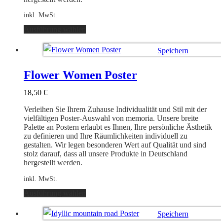
inkl. MwSt.
Dieses
Ausführung wählen
Produkt
weist
Speichern
mehrere
Varianten
Ausführung wählen
auf.
Flower Women Poster
Die
Optionen
18,50
€
können
auf
Verleihen Sie Ihrem Zuhause Individualität und Stil mit der
der
vielfältigen Poster-Auswahl von memoria. Unsere breite
Produktseite
Palette an Postern erlaubt es Ihnen, Ihre persönliche Ästhetik
gewählt
zu definieren und Ihre Räumlichkeiten individuell zu
werden
gestalten. Wir legen besonderen Wert auf Qualität und sind
stolz darauf, dass all unsere Produkte in Deutschland
hergestellt werden.
inkl. MwSt.
Dieses
Ausführung wählen
Produkt
weist
Speichern
mehrere