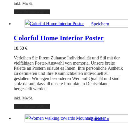
inkl. MwSt.
Dieses
Ausführung wählen
Produkt
weist
Speichern
mehrere
Varianten
Ausführung wählen
auf.
Colorful Home Interior Poster
Die
Optionen
18,50
€
können
auf
Verleihen Sie Ihrem Zuhause Individualität und Stil mit der
der
vielfältigen Poster-Auswahl von memoria. Unsere breite
Produktseite
Palette an Postern erlaubt es Ihnen, Ihre persönliche Ästhetik
gewählt
zu definieren und Ihre Räumlichkeiten individuell zu
werden
gestalten. Wir legen besonderen Wert auf Qualität und sind
stolz darauf, dass all unsere Produkte in Deutschland
hergestellt werden.
inkl. MwSt.
Dieses
Ausführung wählen
Produkt
weist
Speichern
mehrere
Varianten
Ausführung wählen