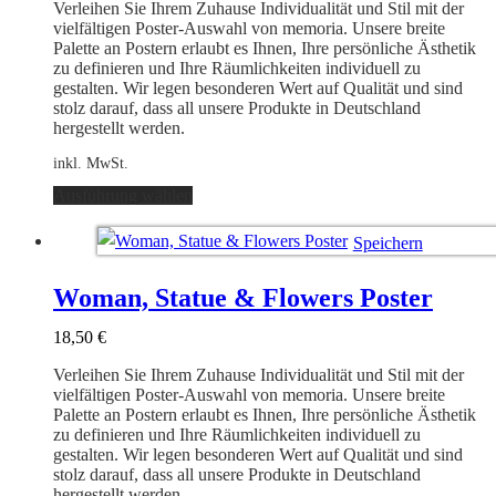
auf
Verleihen Sie Ihrem Zuhause Individualität und Stil mit der
der
vielfältigen Poster-Auswahl von memoria. Unsere breite
Produktseite
Palette an Postern erlaubt es Ihnen, Ihre persönliche Ästhetik
gewählt
zu definieren und Ihre Räumlichkeiten individuell zu
werden
gestalten. Wir legen besonderen Wert auf Qualität und sind
stolz darauf, dass all unsere Produkte in Deutschland
hergestellt werden.
inkl. MwSt.
Dieses
Ausführung wählen
Produkt
weist
Speichern
mehrere
Varianten
Ausführung wählen
auf.
Woman, Statue & Flowers Poster
Die
Optionen
18,50
€
können
auf
Verleihen Sie Ihrem Zuhause Individualität und Stil mit der
der
vielfältigen Poster-Auswahl von memoria. Unsere breite
Produktseite
Palette an Postern erlaubt es Ihnen, Ihre persönliche Ästhetik
gewählt
zu definieren und Ihre Räumlichkeiten individuell zu
werden
gestalten. Wir legen besonderen Wert auf Qualität und sind
stolz darauf, dass all unsere Produkte in Deutschland
hergestellt werden.