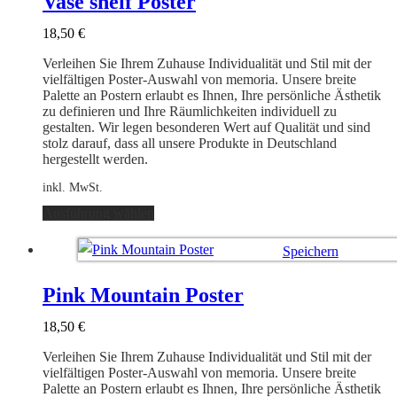
Vase shelf Poster
Die
Optionen
18,50
€
können
auf
Verleihen Sie Ihrem Zuhause Individualität und Stil mit der
der
vielfältigen Poster-Auswahl von memoria. Unsere breite
Produktseite
Palette an Postern erlaubt es Ihnen, Ihre persönliche Ästhetik
gewählt
zu definieren und Ihre Räumlichkeiten individuell zu
werden
gestalten. Wir legen besonderen Wert auf Qualität und sind
stolz darauf, dass all unsere Produkte in Deutschland
hergestellt werden.
inkl. MwSt.
Dieses
Ausführung wählen
Produkt
weist
Speichern
mehrere
Varianten
Ausführung wählen
auf.
Pink Mountain Poster
Die
Optionen
18,50
€
können
auf
Verleihen Sie Ihrem Zuhause Individualität und Stil mit der
der
vielfältigen Poster-Auswahl von memoria. Unsere breite
Produktseite
Palette an Postern erlaubt es Ihnen, Ihre persönliche Ästhetik