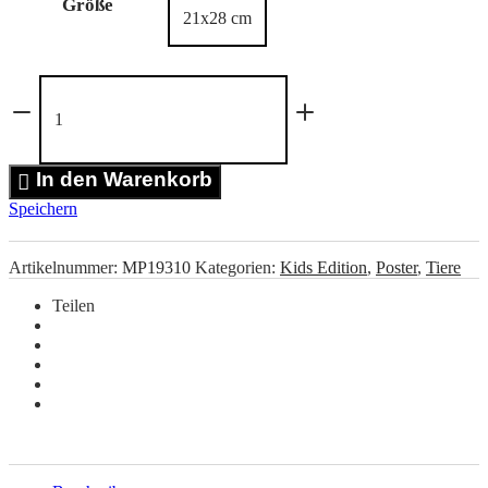
Größe
Leguan
mit
Eis
Poster
Menge
In den Warenkorb
Speichern
Artikelnummer:
MP19310
Kategorien:
Kids Edition
,
Poster
,
Tiere
Teilen