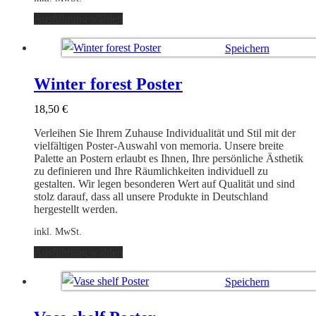
Dieses
Ausführung wählen
Produkt
weist
Speichern
mehrere
Varianten
Ausführung wählen
auf.
Winter forest Poster
Die
Optionen
18,50
€
können
auf
Verleihen Sie Ihrem Zuhause Individualität und Stil mit der
der
vielfältigen Poster-Auswahl von memoria. Unsere breite
Produktseite
Palette an Postern erlaubt es Ihnen, Ihre persönliche Ästhetik
gewählt
zu definieren und Ihre Räumlichkeiten individuell zu
werden
gestalten. Wir legen besonderen Wert auf Qualität und sind
stolz darauf, dass all unsere Produkte in Deutschland
hergestellt werden.
inkl. MwSt.
Dieses
Ausführung wählen
Produkt
weist
Speichern
mehrere
Varianten
Ausführung wählen
auf.