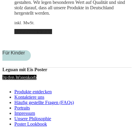
werden
gestalten. Wir legen besonderen Wert auf Qualität und sind
stolz darauf, dass all unsere Produkte in Deutschland
hergestellt werden.
inkl. MwSt.
Dieses
Ausführung wählen
Produkt
weist
mehrere
Varianten
Für Kinder
auf.
Die
Optionen
Leguan mit Eis Poster
können
In den Warenkorb
Memoria
auf
der
Produktseite
Produkte entdecken
gewählt
Kontaktiere uns
werden
Häufig gestellte Fragen (FAQs)
Portraits
Impressum
Unsere Philosophie
Poster Lookbook