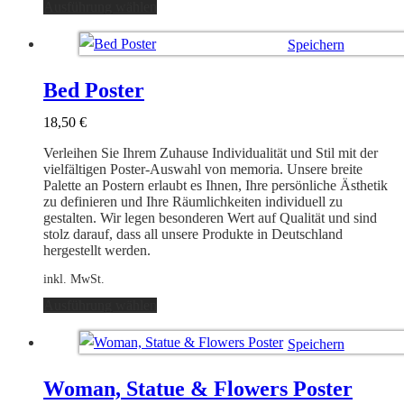
Dieses
Ausführung wählen
Produkt
weist
Speichern
mehrere
Varianten
Ausführung wählen
auf.
Bed Poster
Die
Optionen
18,50
€
können
auf
Verleihen Sie Ihrem Zuhause Individualität und Stil mit der
der
vielfältigen Poster-Auswahl von memoria. Unsere breite
Produktseite
Palette an Postern erlaubt es Ihnen, Ihre persönliche Ästhetik
gewählt
zu definieren und Ihre Räumlichkeiten individuell zu
werden
gestalten. Wir legen besonderen Wert auf Qualität und sind
stolz darauf, dass all unsere Produkte in Deutschland
hergestellt werden.
inkl. MwSt.
Dieses
Ausführung wählen
Produkt
weist
Speichern
mehrere
Varianten
Ausführung wählen
auf.
Woman, Statue & Flowers Poster
Die