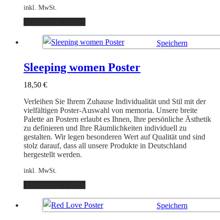
inkl. MwSt.
Dieses
Ausführung wählen
Produkt
weist
Speichern
mehrere
Varianten
Ausführung wählen
auf.
Sleeping women Poster
Die
Optionen
18,50
€
können
auf
Verleihen Sie Ihrem Zuhause Individualität und Stil mit der
der
vielfältigen Poster-Auswahl von memoria. Unsere breite
Produktseite
Palette an Postern erlaubt es Ihnen, Ihre persönliche Ästhetik
gewählt
zu definieren und Ihre Räumlichkeiten individuell zu
werden
gestalten. Wir legen besonderen Wert auf Qualität und sind
stolz darauf, dass all unsere Produkte in Deutschland
hergestellt werden.
inkl. MwSt.
Dieses
Ausführung wählen
Produkt
weist
Speichern
mehrere
Varianten
Ausführung wählen