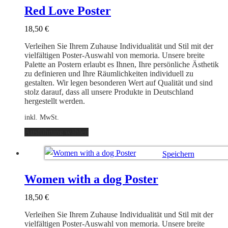
auf.
Red Love Poster
Die
Optionen
18,50
€
können
auf
Verleihen Sie Ihrem Zuhause Individualität und Stil mit der
der
vielfältigen Poster-Auswahl von memoria. Unsere breite
Produktseite
Palette an Postern erlaubt es Ihnen, Ihre persönliche Ästhetik
gewählt
zu definieren und Ihre Räumlichkeiten individuell zu
werden
gestalten. Wir legen besonderen Wert auf Qualität und sind
stolz darauf, dass all unsere Produkte in Deutschland
hergestellt werden.
inkl. MwSt.
Dieses
Ausführung wählen
Produkt
weist
Speichern
mehrere
Varianten
Ausführung wählen
auf.
Women with a dog Poster
Die
Optionen
18,50
€
können
auf
Verleihen Sie Ihrem Zuhause Individualität und Stil mit der
der
vielfältigen Poster-Auswahl von memoria. Unsere breite