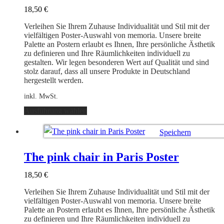
Optionen
18,50
€
können
auf
Verleihen Sie Ihrem Zuhause Individualität und Stil mit der
der
vielfältigen Poster-Auswahl von memoria. Unsere breite
Produktseite
Palette an Postern erlaubt es Ihnen, Ihre persönliche Ästhetik
gewählt
zu definieren und Ihre Räumlichkeiten individuell zu
werden
gestalten. Wir legen besonderen Wert auf Qualität und sind
stolz darauf, dass all unsere Produkte in Deutschland
hergestellt werden.
inkl. MwSt.
Dieses
Ausführung wählen
Produkt
weist
Speichern
mehrere
Varianten
Ausführung wählen
auf.
The pink chair in Paris Poster
Die
Optionen
18,50
€
können
auf
Verleihen Sie Ihrem Zuhause Individualität und Stil mit der
der
vielfältigen Poster-Auswahl von memoria. Unsere breite
Produktseite
Palette an Postern erlaubt es Ihnen, Ihre persönliche Ästhetik
gewählt
zu definieren und Ihre Räumlichkeiten individuell zu