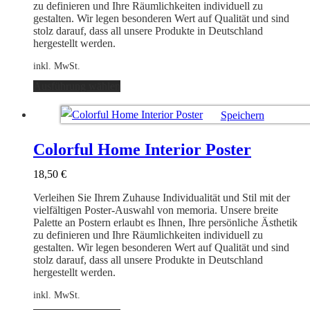
gewählt
zu definieren und Ihre Räumlichkeiten individuell zu
werden
gestalten. Wir legen besonderen Wert auf Qualität und sind
stolz darauf, dass all unsere Produkte in Deutschland
hergestellt werden.
inkl. MwSt.
Dieses
Ausführung wählen
Produkt
weist
Speichern
mehrere
Varianten
Ausführung wählen
auf.
Colorful Home Interior Poster
Die
Optionen
18,50
€
können
auf
Verleihen Sie Ihrem Zuhause Individualität und Stil mit der
der
vielfältigen Poster-Auswahl von memoria. Unsere breite
Produktseite
Palette an Postern erlaubt es Ihnen, Ihre persönliche Ästhetik
gewählt
zu definieren und Ihre Räumlichkeiten individuell zu
werden
gestalten. Wir legen besonderen Wert auf Qualität und sind
stolz darauf, dass all unsere Produkte in Deutschland
hergestellt werden.
inkl. MwSt.