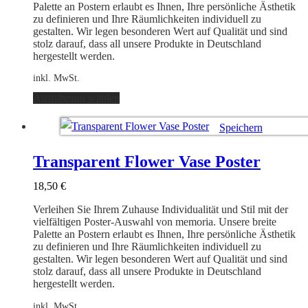
Produktseite
Palette an Postern erlaubt es Ihnen, Ihre persönliche Ästhetik
gewählt
zu definieren und Ihre Räumlichkeiten individuell zu
werden
gestalten. Wir legen besonderen Wert auf Qualität und sind
stolz darauf, dass all unsere Produkte in Deutschland
hergestellt werden.
inkl. MwSt.
Dieses
Ausführung wählen
Produkt
weist
Speichern
mehrere
Varianten
Ausführung wählen
auf.
Transparent Flower Vase Poster
Die
Optionen
18,50
€
können
auf
Verleihen Sie Ihrem Zuhause Individualität und Stil mit der
der
vielfältigen Poster-Auswahl von memoria. Unsere breite
Produktseite
Palette an Postern erlaubt es Ihnen, Ihre persönliche Ästhetik
gewählt
zu definieren und Ihre Räumlichkeiten individuell zu
werden
gestalten. Wir legen besonderen Wert auf Qualität und sind
stolz darauf, dass all unsere Produkte in Deutschland
hergestellt werden.
inkl. MwSt.