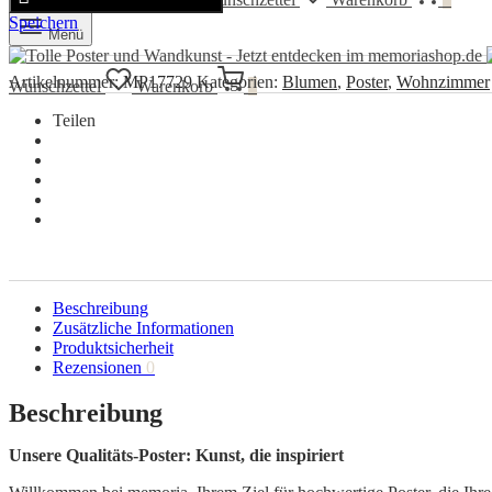
Poster
Speichern
Menge
Menü
Artikelnummer:
MP17729
Kategorien:
Blumen
,
Poster
,
Wohnzimmer
Wunschzettel
Warenkorb
0
Teilen
Beschreibung
Zusätzliche Informationen
Produktsicherheit
Rezensionen
0
Beschreibung
Unsere Qualitäts-Poster: Kunst, die inspiriert