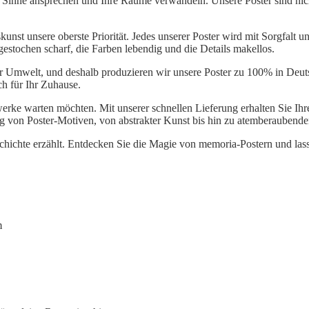
e Sinne ansprechen und Ihre Räume verwandeln. Unsere Poster sind nic
nst unsere oberste Priorität. Jedes unserer Poster wird mit Sorgfalt und
 gestochen scharf, die Farben lebendig und die Details makellos.
er Umwelt, und deshalb produzieren wir unsere Poster zu 100% in Deu
ch für Ihr Zuhause.
twerke warten möchten. Mit unserer schnellen Lieferung erhalten Sie Ih
ng von Poster-Motiven, von abstrakter Kunst bis hin zu atemberaubend
eschichte erzählt. Entdecken Sie die Magie von memoria-Postern und la
m