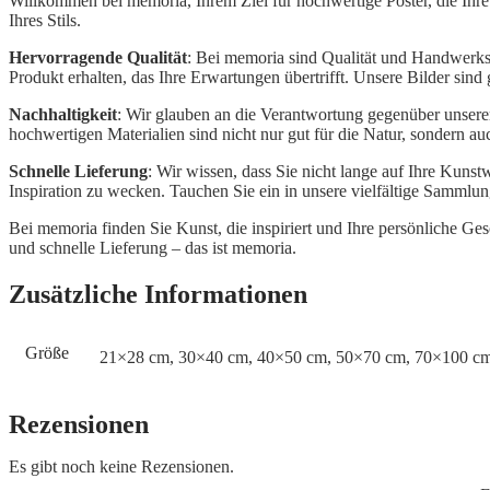
Willkommen bei memoria, Ihrem Ziel für hochwertige Poster, die Ihr
Ihres Stils.
Hervorragende Qualität
: Bei memoria sind Qualität und Handwerksku
Produkt erhalten, das Ihre Erwartungen übertrifft. Unsere Bilder sind
Nachhaltigkeit
: Wir glauben an die Verantwortung gegenüber unser
hochwertigen Materialien sind nicht nur gut für die Natur, sondern au
Schnelle Lieferung
: Wir wissen, dass Sie nicht lange auf Ihre Kuns
Inspiration zu wecken. Tauchen Sie ein in unsere vielfältige Sammlu
Bei memoria finden Sie Kunst, die inspiriert und Ihre persönliche G
und schnelle Lieferung – das ist memoria.
Zusätzliche Informationen
Größe
21×28 cm, 30×40 cm, 40×50 cm, 50×70 cm, 70×100 c
Rezensionen
Es gibt noch keine Rezensionen.