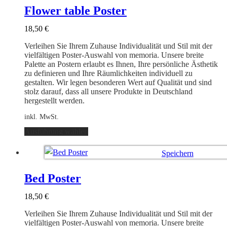
auf.
Flower table Poster
Die
Optionen
18,50
€
können
auf
Verleihen Sie Ihrem Zuhause Individualität und Stil mit der
der
vielfältigen Poster-Auswahl von memoria. Unsere breite
Produktseite
Palette an Postern erlaubt es Ihnen, Ihre persönliche Ästhetik
gewählt
zu definieren und Ihre Räumlichkeiten individuell zu
werden
gestalten. Wir legen besonderen Wert auf Qualität und sind
stolz darauf, dass all unsere Produkte in Deutschland
hergestellt werden.
inkl. MwSt.
Dieses
Ausführung wählen
Produkt
weist
Speichern
mehrere
Varianten
Ausführung wählen
auf.
Bed Poster
Die
Optionen
18,50
€
können
auf
Verleihen Sie Ihrem Zuhause Individualität und Stil mit der
der
vielfältigen Poster-Auswahl von memoria. Unsere breite