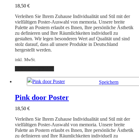
Optionen
18,50
€
können
auf
Verleihen Sie Ihrem Zuhause Individualität und Stil mit der
der
vielfältigen Poster-Auswahl von memoria. Unsere breite
Produktseite
Palette an Postern erlaubt es Ihnen, Ihre persönliche Ästhetik
gewählt
zu definieren und Ihre Räumlichkeiten individuell zu
werden
gestalten. Wir legen besonderen Wert auf Qualität und sind
stolz darauf, dass all unsere Produkte in Deutschland
hergestellt werden.
inkl. MwSt.
Dieses
Ausführung wählen
Produkt
weist
Speichern
mehrere
Varianten
Ausführung wählen
auf.
Pink door Poster
Die
Optionen
18,50
€
können
auf
Verleihen Sie Ihrem Zuhause Individualität und Stil mit der
der
vielfältigen Poster-Auswahl von memoria. Unsere breite
Produktseite
Palette an Postern erlaubt es Ihnen, Ihre persönliche Ästhetik
gewählt
zu definieren und Ihre Räumlichkeiten individuell zu