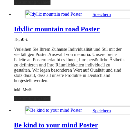
Dieses
Ausführung wählen
Produkt
weist
Speichern
mehrere
Varianten
Ausführung wählen
auf.
Idyllic mountain road Poster
Die
Optionen
18,50
€
können
auf
Verleihen Sie Ihrem Zuhause Individualität und Stil mit der
der
vielfältigen Poster-Auswahl von memoria. Unsere breite
Produktseite
Palette an Postern erlaubt es Ihnen, Ihre persönliche Ästhetik
gewählt
zu definieren und Ihre Räumlichkeiten individuell zu
werden
gestalten. Wir legen besonderen Wert auf Qualität und sind
stolz darauf, dass all unsere Produkte in Deutschland
hergestellt werden.
inkl. MwSt.
Dieses
Ausführung wählen
Produkt
weist
Speichern
mehrere
Varianten
Ausführung wählen
auf.
Be kind to your mind Poster
Die