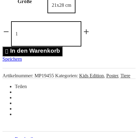
Größe
Dinosaurier
mit
Trompete
Poster
Menge
In den Warenkorb
Speichern
Artikelnummer:
MP19455
Kategorien:
Kids Edition
,
Poster
,
Tiere
Teilen