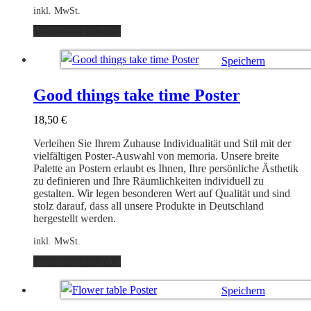
inkl. MwSt.
Dieses
Ausführung wählen
Produkt
weist
Speichern
mehrere
Varianten
Ausführung wählen
auf.
Good things take time Poster
Die
Optionen
18,50
€
können
auf
Verleihen Sie Ihrem Zuhause Individualität und Stil mit der
der
vielfältigen Poster-Auswahl von memoria. Unsere breite
Produktseite
Palette an Postern erlaubt es Ihnen, Ihre persönliche Ästhetik
gewählt
zu definieren und Ihre Räumlichkeiten individuell zu
werden
gestalten. Wir legen besonderen Wert auf Qualität und sind
stolz darauf, dass all unsere Produkte in Deutschland
hergestellt werden.
inkl. MwSt.
Dieses
Ausführung wählen
Produkt
weist
Speichern
mehrere
Varianten
Ausführung wählen