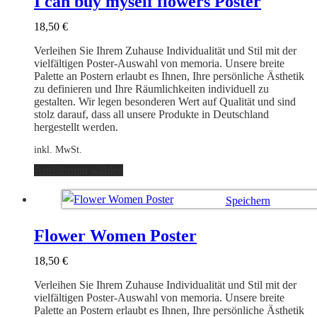
I can buy myself flowers Poster
Die
Optionen
18,50
€
können
auf
Verleihen Sie Ihrem Zuhause Individualität und Stil mit der
der
vielfältigen Poster-Auswahl von memoria. Unsere breite
Produktseite
Palette an Postern erlaubt es Ihnen, Ihre persönliche Ästhetik
gewählt
zu definieren und Ihre Räumlichkeiten individuell zu
werden
gestalten. Wir legen besonderen Wert auf Qualität und sind
stolz darauf, dass all unsere Produkte in Deutschland
hergestellt werden.
inkl. MwSt.
Dieses
Ausführung wählen
Produkt
weist
Speichern
mehrere
Varianten
Ausführung wählen
auf.
Flower Women Poster
Die
Optionen
18,50
€
können
auf
Verleihen Sie Ihrem Zuhause Individualität und Stil mit der
der
vielfältigen Poster-Auswahl von memoria. Unsere breite
Produktseite
Palette an Postern erlaubt es Ihnen, Ihre persönliche Ästhetik