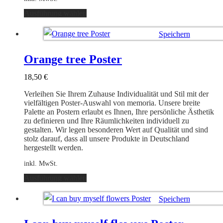
Dieses
Ausführung wählen
Produkt
weist
Speichern
mehrere
Varianten
Ausführung wählen
auf.
Orange tree Poster
Die
Optionen
18,50
€
können
auf
Verleihen Sie Ihrem Zuhause Individualität und Stil mit der
der
vielfältigen Poster-Auswahl von memoria. Unsere breite
Produktseite
Palette an Postern erlaubt es Ihnen, Ihre persönliche Ästhetik
gewählt
zu definieren und Ihre Räumlichkeiten individuell zu
werden
gestalten. Wir legen besonderen Wert auf Qualität und sind
stolz darauf, dass all unsere Produkte in Deutschland
hergestellt werden.
inkl. MwSt.
Dieses
Ausführung wählen
Produkt
weist
Speichern
mehrere
Varianten
Ausführung wählen
auf.