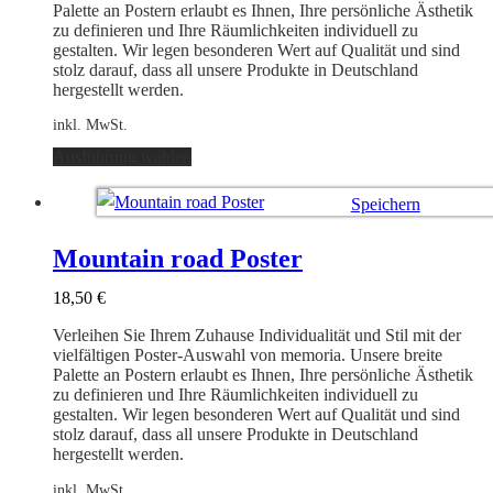
Produktseite
Palette an Postern erlaubt es Ihnen, Ihre persönliche Ästhetik
gewählt
zu definieren und Ihre Räumlichkeiten individuell zu
werden
gestalten. Wir legen besonderen Wert auf Qualität und sind
stolz darauf, dass all unsere Produkte in Deutschland
hergestellt werden.
inkl. MwSt.
Dieses
Ausführung wählen
Produkt
weist
Speichern
mehrere
Varianten
Ausführung wählen
auf.
Mountain road Poster
Die
Optionen
18,50
€
können
auf
Verleihen Sie Ihrem Zuhause Individualität und Stil mit der
der
vielfältigen Poster-Auswahl von memoria. Unsere breite
Produktseite
Palette an Postern erlaubt es Ihnen, Ihre persönliche Ästhetik
gewählt
zu definieren und Ihre Räumlichkeiten individuell zu
werden
gestalten. Wir legen besonderen Wert auf Qualität und sind
stolz darauf, dass all unsere Produkte in Deutschland
hergestellt werden.
inkl. MwSt.