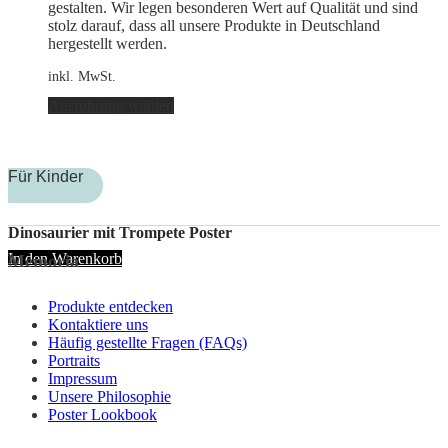
werden
gestalten. Wir legen besonderen Wert auf Qualität und sind
stolz darauf, dass all unsere Produkte in Deutschland
hergestellt werden.
inkl. MwSt.
Dieses
Ausführung wählen
Produkt
weist
mehrere
Varianten
Für Kinder
auf.
Die
Optionen
Dinosaurier mit Trompete Poster
können
In den Warenkorb
Memoria
auf
der
Produktseite
Produkte entdecken
gewählt
Kontaktiere uns
werden
Häufig gestellte Fragen (FAQs)
Portraits
Impressum
Unsere Philosophie
Poster Lookbook