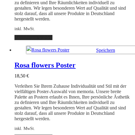
gewählt
zu definieren und Ihre Räumlichkeiten individuell zu
werden
gestalten. Wir legen besonderen Wert auf Qualität und sind
stolz darauf, dass all unsere Produkte in Deutschland
hergestellt werden.
inkl. MwSt.
Dieses
Ausführung wählen
Produkt
weist
Speichern
mehrere
Varianten
Ausführung wählen
auf.
Rosa flowers Poster
Die
Optionen
18,50
€
können
auf
Verleihen Sie Ihrem Zuhause Individualität und Stil mit der
der
vielfältigen Poster-Auswahl von memoria. Unsere breite
Produktseite
Palette an Postern erlaubt es Ihnen, Ihre persönliche Ästhetik
gewählt
zu definieren und Ihre Räumlichkeiten individuell zu
werden
gestalten. Wir legen besonderen Wert auf Qualität und sind
stolz darauf, dass all unsere Produkte in Deutschland
hergestellt werden.
inkl. MwSt.