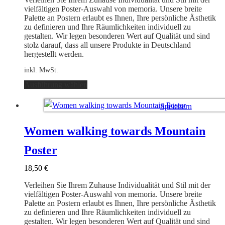
der
vielfältigen Poster-Auswahl von memoria. Unsere breite
Produktseite
Palette an Postern erlaubt es Ihnen, Ihre persönliche Ästhetik
gewählt
zu definieren und Ihre Räumlichkeiten individuell zu
werden
gestalten. Wir legen besonderen Wert auf Qualität und sind
stolz darauf, dass all unsere Produkte in Deutschland
hergestellt werden.
inkl. MwSt.
Dieses
Ausführung wählen
Produkt
weist
Speichern
mehrere
Varianten
Ausführung wählen
auf.
Women walking towards Mountain
Die
Optionen
Poster
können
auf
18,50
€
der
Produktseite
Verleihen Sie Ihrem Zuhause Individualität und Stil mit der
gewählt
vielfältigen Poster-Auswahl von memoria. Unsere breite
werden
Palette an Postern erlaubt es Ihnen, Ihre persönliche Ästhetik
zu definieren und Ihre Räumlichkeiten individuell zu
gestalten. Wir legen besonderen Wert auf Qualität und sind