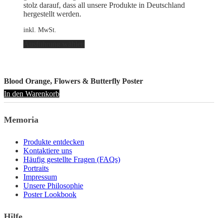
stolz darauf, dass all unsere Produkte in Deutschland
hergestellt werden.
inkl. MwSt.
Dieses
Ausführung wählen
Produkt
weist
mehrere
Varianten
Blood Orange, Flowers & Butterfly Poster
auf.
In den Warenkorb
Die
Optionen
können
Memoria
auf
der
Produktseite
Produkte entdecken
gewählt
Kontaktiere uns
werden
Häufig gestellte Fragen (FAQs)
Portraits
Impressum
Unsere Philosophie
Poster Lookbook
Hilfe