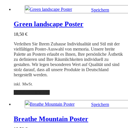
Produkt
weist
Speichern
mehrere
Varianten
Ausführung wählen
auf.
Green landscape Poster
Die
Optionen
18,50
€
können
auf
Verleihen Sie Ihrem Zuhause Individualität und Stil mit der
der
vielfältigen Poster-Auswahl von memoria. Unsere breite
Produktseite
Palette an Postern erlaubt es Ihnen, Ihre persönliche Ästhetik
gewählt
zu definieren und Ihre Räumlichkeiten individuell zu
werden
gestalten. Wir legen besonderen Wert auf Qualität und sind
stolz darauf, dass all unsere Produkte in Deutschland
hergestellt werden.
inkl. MwSt.
Dieses
Ausführung wählen
Produkt
weist
Speichern
mehrere
Varianten
Ausführung wählen
auf.
Breathe Mountain Poster
Die
Optionen