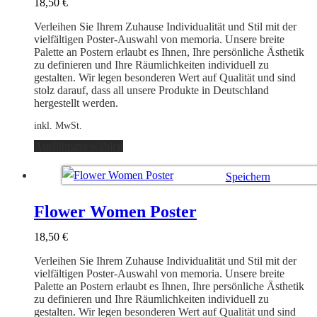
18,50
€
können
auf
Verleihen Sie Ihrem Zuhause Individualität und Stil mit der
der
vielfältigen Poster-Auswahl von memoria. Unsere breite
Produktseite
Palette an Postern erlaubt es Ihnen, Ihre persönliche Ästhetik
gewählt
zu definieren und Ihre Räumlichkeiten individuell zu
werden
gestalten. Wir legen besonderen Wert auf Qualität und sind
stolz darauf, dass all unsere Produkte in Deutschland
hergestellt werden.
inkl. MwSt.
Dieses
Ausführung wählen
Produkt
weist
Speichern
mehrere
Varianten
Ausführung wählen
auf.
Flower Women Poster
Die
Optionen
18,50
€
können
auf
Verleihen Sie Ihrem Zuhause Individualität und Stil mit der
der
vielfältigen Poster-Auswahl von memoria. Unsere breite
Produktseite
Palette an Postern erlaubt es Ihnen, Ihre persönliche Ästhetik
gewählt
zu definieren und Ihre Räumlichkeiten individuell zu
werden
gestalten. Wir legen besonderen Wert auf Qualität und sind