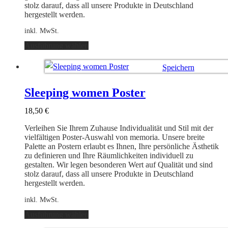
stolz darauf, dass all unsere Produkte in Deutschland
hergestellt werden.
inkl. MwSt.
Dieses
Ausführung wählen
Produkt
weist
Speichern
mehrere
Varianten
Ausführung wählen
auf.
Sleeping women Poster
Die
Optionen
18,50
€
können
auf
Verleihen Sie Ihrem Zuhause Individualität und Stil mit der
der
vielfältigen Poster-Auswahl von memoria. Unsere breite
Produktseite
Palette an Postern erlaubt es Ihnen, Ihre persönliche Ästhetik
gewählt
zu definieren und Ihre Räumlichkeiten individuell zu
werden
gestalten. Wir legen besonderen Wert auf Qualität und sind
stolz darauf, dass all unsere Produkte in Deutschland
hergestellt werden.
inkl. MwSt.
Dieses
Ausführung wählen
Produkt