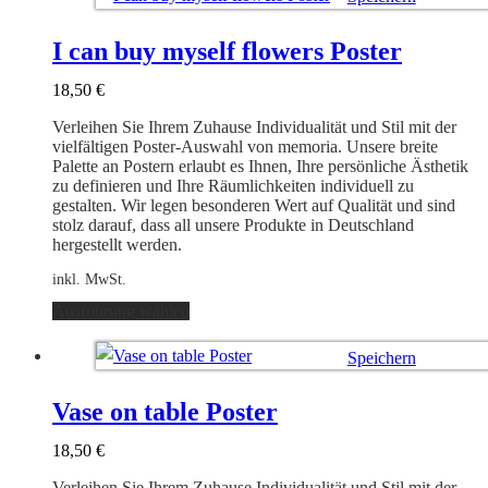
mehrere
Varianten
Ausführung wählen
auf.
I can buy myself flowers Poster
Die
Optionen
18,50
€
können
auf
Verleihen Sie Ihrem Zuhause Individualität und Stil mit der
der
vielfältigen Poster-Auswahl von memoria. Unsere breite
Produktseite
Palette an Postern erlaubt es Ihnen, Ihre persönliche Ästhetik
gewählt
zu definieren und Ihre Räumlichkeiten individuell zu
werden
gestalten. Wir legen besonderen Wert auf Qualität und sind
stolz darauf, dass all unsere Produkte in Deutschland
hergestellt werden.
inkl. MwSt.
Dieses
Ausführung wählen
Produkt
weist
Speichern
mehrere
Varianten
Ausführung wählen
auf.
Vase on table Poster
Die
Optionen
18,50
€
können
auf
Verleihen Sie Ihrem Zuhause Individualität und Stil mit der