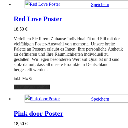
weist
Speichern
mehrere
Varianten
Ausführung wählen
auf.
Red Love Poster
Die
Optionen
18,50
€
können
auf
Verleihen Sie Ihrem Zuhause Individualität und Stil mit der
der
vielfältigen Poster-Auswahl von memoria. Unsere breite
Produktseite
Palette an Postern erlaubt es Ihnen, Ihre persönliche Ästhetik
gewählt
zu definieren und Ihre Räumlichkeiten individuell zu
werden
gestalten. Wir legen besonderen Wert auf Qualität und sind
stolz darauf, dass all unsere Produkte in Deutschland
hergestellt werden.
inkl. MwSt.
Dieses
Ausführung wählen
Produkt
weist
Speichern
mehrere
Varianten
Ausführung wählen
auf.
Pink door Poster
Die
Optionen
18,50
€
können