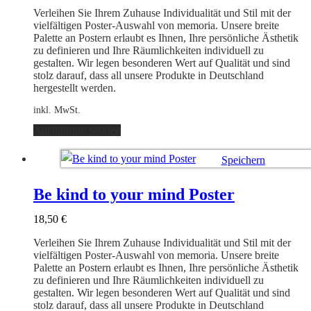
auf
Verleihen Sie Ihrem Zuhause Individualität und Stil mit der
der
vielfältigen Poster-Auswahl von memoria. Unsere breite
Produktseite
Palette an Postern erlaubt es Ihnen, Ihre persönliche Ästhetik
gewählt
zu definieren und Ihre Räumlichkeiten individuell zu
werden
gestalten. Wir legen besonderen Wert auf Qualität und sind
stolz darauf, dass all unsere Produkte in Deutschland
hergestellt werden.
inkl. MwSt.
Dieses
Ausführung wählen
Produkt
weist
Speichern
mehrere
Varianten
Ausführung wählen
auf.
Be kind to your mind Poster
Die
Optionen
18,50
€
können
auf
Verleihen Sie Ihrem Zuhause Individualität und Stil mit der
der
vielfältigen Poster-Auswahl von memoria. Unsere breite
Produktseite
Palette an Postern erlaubt es Ihnen, Ihre persönliche Ästhetik
gewählt
zu definieren und Ihre Räumlichkeiten individuell zu
werden
gestalten. Wir legen besonderen Wert auf Qualität und sind
stolz darauf, dass all unsere Produkte in Deutschland