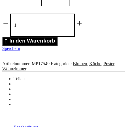
Blood
Orange,
Flowers
&
Butterfly
In den Warenkorb
Poster
Speichern
Menge
Artikelnummer:
MP17549
Kategorien:
Blumen
,
Küche
,
Poster
,
Wohnzimmer
Teilen