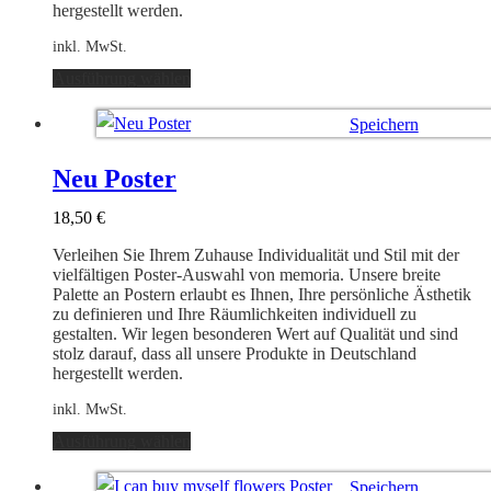
hergestellt werden.
inkl. MwSt.
Dieses
Ausführung wählen
Produkt
weist
Speichern
mehrere
Varianten
Ausführung wählen
auf.
Neu Poster
Die
Optionen
18,50
€
können
auf
Verleihen Sie Ihrem Zuhause Individualität und Stil mit der
der
vielfältigen Poster-Auswahl von memoria. Unsere breite
Produktseite
Palette an Postern erlaubt es Ihnen, Ihre persönliche Ästhetik
gewählt
zu definieren und Ihre Räumlichkeiten individuell zu
werden
gestalten. Wir legen besonderen Wert auf Qualität und sind
stolz darauf, dass all unsere Produkte in Deutschland
hergestellt werden.
inkl. MwSt.
Dieses
Ausführung wählen
Produkt
weist
Speichern