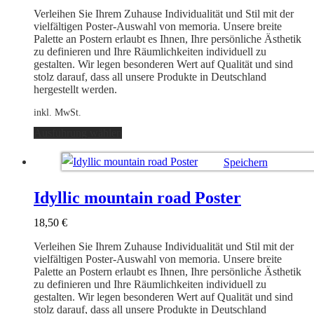
auf
Verleihen Sie Ihrem Zuhause Individualität und Stil mit der
der
vielfältigen Poster-Auswahl von memoria. Unsere breite
Produktseite
Palette an Postern erlaubt es Ihnen, Ihre persönliche Ästhetik
gewählt
zu definieren und Ihre Räumlichkeiten individuell zu
werden
gestalten. Wir legen besonderen Wert auf Qualität und sind
stolz darauf, dass all unsere Produkte in Deutschland
hergestellt werden.
inkl. MwSt.
Dieses
Ausführung wählen
Produkt
weist
Speichern
mehrere
Varianten
Ausführung wählen
auf.
Idyllic mountain road Poster
Die
Optionen
18,50
€
können
auf
Verleihen Sie Ihrem Zuhause Individualität und Stil mit der
der
vielfältigen Poster-Auswahl von memoria. Unsere breite
Produktseite
Palette an Postern erlaubt es Ihnen, Ihre persönliche Ästhetik
gewählt
zu definieren und Ihre Räumlichkeiten individuell zu
werden
gestalten. Wir legen besonderen Wert auf Qualität und sind
stolz darauf, dass all unsere Produkte in Deutschland