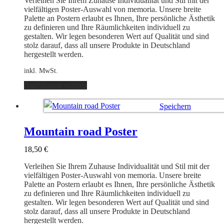
Verleihen Sie Ihrem Zuhause Individualität und Stil mit der
der
vielfältigen Poster-Auswahl von memoria. Unsere breite
Produktseite
Palette an Postern erlaubt es Ihnen, Ihre persönliche Ästhetik
gewählt
zu definieren und Ihre Räumlichkeiten individuell zu
werden
gestalten. Wir legen besonderen Wert auf Qualität und sind
stolz darauf, dass all unsere Produkte in Deutschland
hergestellt werden.
inkl. MwSt.
Dieses
Ausführung wählen
Produkt
weist
Speichern
mehrere
Varianten
Ausführung wählen
auf.
Mountain road Poster
Die
Optionen
18,50
€
können
auf
Verleihen Sie Ihrem Zuhause Individualität und Stil mit der
der
vielfältigen Poster-Auswahl von memoria. Unsere breite
Produktseite
Palette an Postern erlaubt es Ihnen, Ihre persönliche Ästhetik
gewählt
zu definieren und Ihre Räumlichkeiten individuell zu
werden
gestalten. Wir legen besonderen Wert auf Qualität und sind
stolz darauf, dass all unsere Produkte in Deutschland
hergestellt werden.