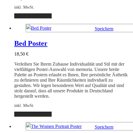
inkl. MwSt.
Dieses
Ausführung wählen
Produkt
weist
Speichern
mehrere
Varianten
Ausführung wählen
auf.
Bed Poster
Die
Optionen
18,50
€
können
auf
Verleihen Sie Ihrem Zuhause Individualität und Stil mit der
der
vielfältigen Poster-Auswahl von memoria. Unsere breite
Produktseite
Palette an Postern erlaubt es Ihnen, Ihre persönliche Ästhetik
gewählt
zu definieren und Ihre Räumlichkeiten individuell zu
werden
gestalten. Wir legen besonderen Wert auf Qualität und sind
stolz darauf, dass all unsere Produkte in Deutschland
hergestellt werden.
inkl. MwSt.
Dieses
Ausführung wählen
Produkt
weist
Speichern
mehrere