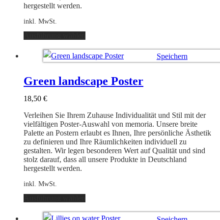
hergestellt werden.
inkl. MwSt.
Dieses
Ausführung wählen
Produkt
weist
Speichern
mehrere
Varianten
Ausführung wählen
auf.
Green landscape Poster
Die
Optionen
18,50
€
können
auf
Verleihen Sie Ihrem Zuhause Individualität und Stil mit der
der
vielfältigen Poster-Auswahl von memoria. Unsere breite
Produktseite
Palette an Postern erlaubt es Ihnen, Ihre persönliche Ästhetik
gewählt
zu definieren und Ihre Räumlichkeiten individuell zu
werden
gestalten. Wir legen besonderen Wert auf Qualität und sind
stolz darauf, dass all unsere Produkte in Deutschland
hergestellt werden.
inkl. MwSt.
Dieses
Ausführung wählen
Produkt
weist
Speichern