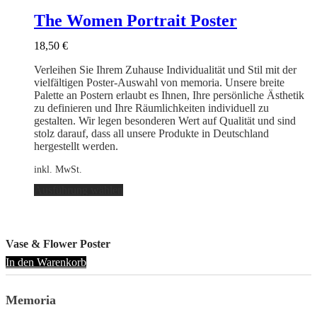
Varianten
Ausführung wählen
auf.
The Women Portrait Poster
Die
Optionen
18,50
€
können
auf
Verleihen Sie Ihrem Zuhause Individualität und Stil mit der
der
vielfältigen Poster-Auswahl von memoria. Unsere breite
Produktseite
Palette an Postern erlaubt es Ihnen, Ihre persönliche Ästhetik
gewählt
zu definieren und Ihre Räumlichkeiten individuell zu
werden
gestalten. Wir legen besonderen Wert auf Qualität und sind
stolz darauf, dass all unsere Produkte in Deutschland
hergestellt werden.
inkl. MwSt.
Dieses
Ausführung wählen
Produkt
weist
mehrere
Varianten
Vase & Flower Poster
auf.
In den Warenkorb
Die
Optionen
können
Memoria
auf
der