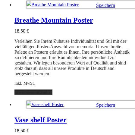
weist
Speichern
mehrere
Varianten
Ausführung wählen
auf.
Breathe Mountain Poster
Die
Optionen
18,50
€
können
auf
Verleihen Sie Ihrem Zuhause Individualität und Stil mit der
der
vielfältigen Poster-Auswahl von memoria. Unsere breite
Produktseite
Palette an Postern erlaubt es Ihnen, Ihre persönliche Ästhetik
gewählt
zu definieren und Ihre Räumlichkeiten individuell zu
werden
gestalten. Wir legen besonderen Wert auf Qualität und sind
stolz darauf, dass all unsere Produkte in Deutschland
hergestellt werden.
inkl. MwSt.
Dieses
Ausführung wählen
Produkt
weist
Speichern
mehrere
Varianten
Ausführung wählen
auf.
Vase shelf Poster
Die
Optionen
18,50
€
können