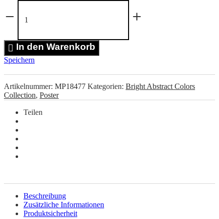
Vase
&
Flower
Poster
Menge
In den Warenkorb
Speichern
Artikelnummer:
MP18477
Kategorien:
Bright Abstract Colors
Collection
,
Poster
Teilen
Beschreibung
Zusätzliche Informationen
Produktsicherheit