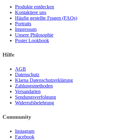
Produktseite
Produkte entdecken
gewählt
Kontaktiere uns
werden
Häufig gestellte Fragen (FAQs)
Portraits
Impressum
Unsere Philosophie
Poster Lookbook
Hilfe
AGB
Datenschutz
Klarna Datenschutzerklärung
Zahlungsmethoden
Versandarten
Sendungsverfolgung
Widerrufsbelehrung
Community
Instagram
Facebook