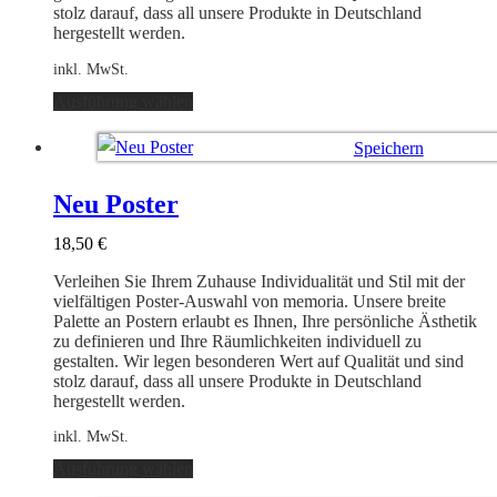
stolz darauf, dass all unsere Produkte in Deutschland
hergestellt werden.
inkl. MwSt.
Dieses
Ausführung wählen
Produkt
weist
Speichern
mehrere
Varianten
Ausführung wählen
auf.
Neu Poster
Die
Optionen
18,50
€
können
auf
Verleihen Sie Ihrem Zuhause Individualität und Stil mit der
der
vielfältigen Poster-Auswahl von memoria. Unsere breite
Produktseite
Palette an Postern erlaubt es Ihnen, Ihre persönliche Ästhetik
gewählt
zu definieren und Ihre Räumlichkeiten individuell zu
werden
gestalten. Wir legen besonderen Wert auf Qualität und sind
stolz darauf, dass all unsere Produkte in Deutschland
hergestellt werden.
inkl. MwSt.
Dieses
Ausführung wählen
Produkt