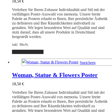
18,50
€
Verleihen Sie Ihrem Zuhause Individualität und Stil mit der
vielfältigen Poster-Auswahl von memoria. Unsere breite
Palette an Postern erlaubt es Ihnen, Ihre persönliche Ästhetik
zu definieren und Ihre Räumlichkeiten individuell zu
gestalten. Wir legen besonderen Wert auf Qualität und sind
stolz darauf, dass all unsere Produkte in Deutschland
hergestellt werden.
inkl. MwSt.
Dieses
Ausführung wählen
Produkt
weist
Speichern
mehrere
Varianten
Ausführung wählen
auf.
Woman, Statue & Flowers Poster
Die
Optionen
18,50
€
können
auf
Verleihen Sie Ihrem Zuhause Individualität und Stil mit der
der
vielfältigen Poster-Auswahl von memoria. Unsere breite
Produktseite
Palette an Postern erlaubt es Ihnen, Ihre persönliche Ästhetik
gewählt
zu definieren und Ihre Räumlichkeiten individuell zu
werden
gestalten. Wir legen besonderen Wert auf Qualität und sind