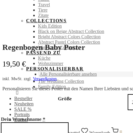
Travel
Tiere
Zitate
Personalisiert
COLLECTIONS
Kids Edition
Black on Beige Abstract Collection
Bright Abstract Colors Collection
Abstract Pastel Colors Collection
Regenbogen Baby Poster
Watercolor Collection
PASSEND ZU
Küche
19,50
€
Wohnzimmer
PERSONALISIERBAR
Alle Personalisierbare ansehen
inkl. MwSt.
zzgl.
Versandkosten
The Wedding Collection
Family Edition
Personalisieren Sie dieses Poster mit den Namen Ihrer Liebsten und sc
Bestseller
Größe
Neuheiten
SALE %
Portraits
Dein Wunschname
*
Bücher
Anmelden
Suchen
Wunschzettel
Warenkorb
0