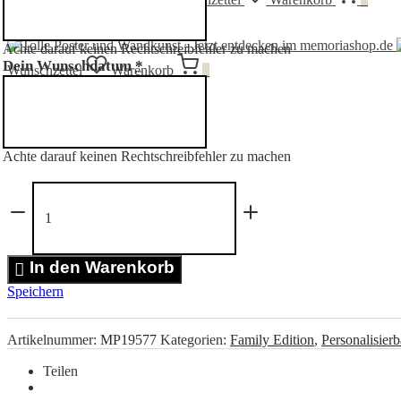
Menü
Achte darauf keinen Rechtschreibfehler zu machen
Dein Wunschdatum
*
Wunschzettel
Warenkorb
0
Achte darauf keinen Rechtschreibfehler zu machen
Regenbogen
Baby
Poster
Menge
In den Warenkorb
Speichern
Artikelnummer:
MP19577
Kategorien:
Family Edition
,
Personalisierb
Teilen