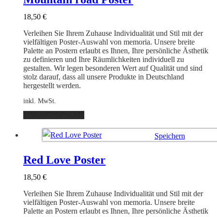
Die
Optionen
18,50
€
können
auf
Verleihen Sie Ihrem Zuhause Individualität und Stil mit der
der
vielfältigen Poster-Auswahl von memoria. Unsere breite
Produktseite
Palette an Postern erlaubt es Ihnen, Ihre persönliche Ästhetik
gewählt
zu definieren und Ihre Räumlichkeiten individuell zu
werden
gestalten. Wir legen besonderen Wert auf Qualität und sind
stolz darauf, dass all unsere Produkte in Deutschland
hergestellt werden.
inkl. MwSt.
Dieses
Ausführung wählen
Produkt
weist
Speichern
mehrere
Varianten
Ausführung wählen
auf.
Red Love Poster
Die
Optionen
18,50
€
können
auf
Verleihen Sie Ihrem Zuhause Individualität und Stil mit der
der
vielfältigen Poster-Auswahl von memoria. Unsere breite
Produktseite
Palette an Postern erlaubt es Ihnen, Ihre persönliche Ästhetik