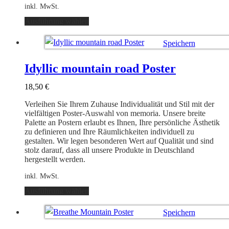
inkl. MwSt.
Dieses
Ausführung wählen
Produkt
weist
Speichern
mehrere
Varianten
Ausführung wählen
auf.
Idyllic mountain road Poster
Die
Optionen
18,50
€
können
auf
Verleihen Sie Ihrem Zuhause Individualität und Stil mit der
der
vielfältigen Poster-Auswahl von memoria. Unsere breite
Produktseite
Palette an Postern erlaubt es Ihnen, Ihre persönliche Ästhetik
gewählt
zu definieren und Ihre Räumlichkeiten individuell zu
werden
gestalten. Wir legen besonderen Wert auf Qualität und sind
stolz darauf, dass all unsere Produkte in Deutschland
hergestellt werden.
inkl. MwSt.
Dieses
Ausführung wählen
Produkt
weist
Speichern
mehrere
Varianten
Ausführung wählen