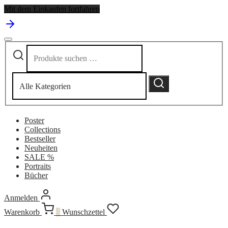
Mit dem Einkaufen fortfahren
Suchen
Narrow
nach:
by
category:
Suchen
Poster
Collections
Bestseller
Neuheiten
SALE %
Portraits
Bücher
Anmelden
Warenkorb
0
Wunschzettel