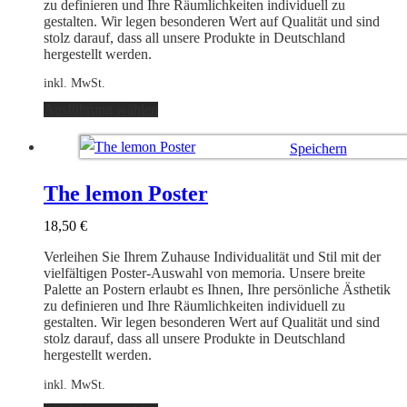
gewählt
zu definieren und Ihre Räumlichkeiten individuell zu
werden
gestalten. Wir legen besonderen Wert auf Qualität und sind
stolz darauf, dass all unsere Produkte in Deutschland
hergestellt werden.
inkl. MwSt.
Dieses
Ausführung wählen
Produkt
weist
Speichern
mehrere
Varianten
Ausführung wählen
auf.
The lemon Poster
Die
Optionen
18,50
€
können
auf
Verleihen Sie Ihrem Zuhause Individualität und Stil mit der
der
vielfältigen Poster-Auswahl von memoria. Unsere breite
Produktseite
Palette an Postern erlaubt es Ihnen, Ihre persönliche Ästhetik
gewählt
zu definieren und Ihre Räumlichkeiten individuell zu
werden
gestalten. Wir legen besonderen Wert auf Qualität und sind
stolz darauf, dass all unsere Produkte in Deutschland
hergestellt werden.
inkl. MwSt.
Dieses