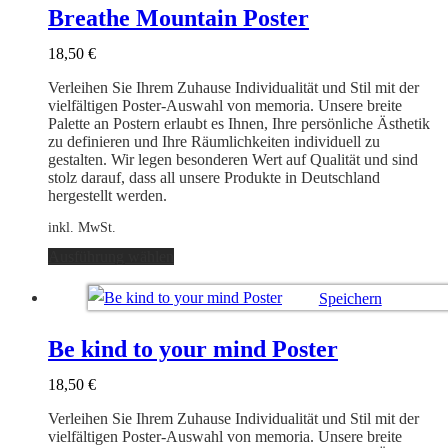
auf.
Breathe Mountain Poster
Die
Optionen
18,50
€
können
auf
Verleihen Sie Ihrem Zuhause Individualität und Stil mit der
der
vielfältigen Poster-Auswahl von memoria. Unsere breite
Produktseite
Palette an Postern erlaubt es Ihnen, Ihre persönliche Ästhetik
gewählt
zu definieren und Ihre Räumlichkeiten individuell zu
werden
gestalten. Wir legen besonderen Wert auf Qualität und sind
stolz darauf, dass all unsere Produkte in Deutschland
hergestellt werden.
inkl. MwSt.
Dieses
Ausführung wählen
Produkt
weist
Speichern
mehrere
Varianten
Ausführung wählen
auf.
Be kind to your mind Poster
Die
Optionen
18,50
€
können
auf
Verleihen Sie Ihrem Zuhause Individualität und Stil mit der
der
vielfältigen Poster-Auswahl von memoria. Unsere breite