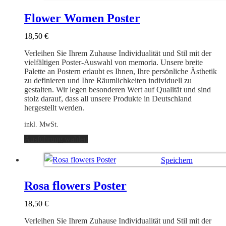
Varianten
Ausführung wählen
auf.
Flower Women Poster
Die
Optionen
18,50
€
können
auf
Verleihen Sie Ihrem Zuhause Individualität und Stil mit der
der
vielfältigen Poster-Auswahl von memoria. Unsere breite
Produktseite
Palette an Postern erlaubt es Ihnen, Ihre persönliche Ästhetik
gewählt
zu definieren und Ihre Räumlichkeiten individuell zu
werden
gestalten. Wir legen besonderen Wert auf Qualität und sind
stolz darauf, dass all unsere Produkte in Deutschland
hergestellt werden.
inkl. MwSt.
Dieses
Ausführung wählen
Produkt
weist
Speichern
mehrere
Varianten
Ausführung wählen
auf.
Rosa flowers Poster
Die
Optionen
18,50
€
können
auf
Verleihen Sie Ihrem Zuhause Individualität und Stil mit der