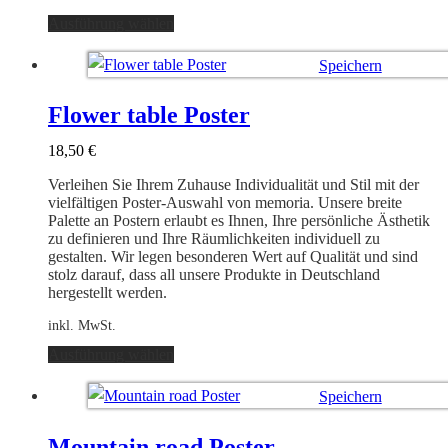
Dieses
Ausführung wählen
Produkt
weist
Speichern
mehrere
Varianten
Ausführung wählen
auf.
Flower table Poster
Die
Optionen
18,50
€
können
auf
Verleihen Sie Ihrem Zuhause Individualität und Stil mit der
der
vielfältigen Poster-Auswahl von memoria. Unsere breite
Produktseite
Palette an Postern erlaubt es Ihnen, Ihre persönliche Ästhetik
gewählt
zu definieren und Ihre Räumlichkeiten individuell zu
werden
gestalten. Wir legen besonderen Wert auf Qualität und sind
stolz darauf, dass all unsere Produkte in Deutschland
hergestellt werden.
inkl. MwSt.
Dieses
Ausführung wählen
Produkt
weist
Speichern
mehrere
Varianten
Ausführung wählen
auf.
Mountain road Poster