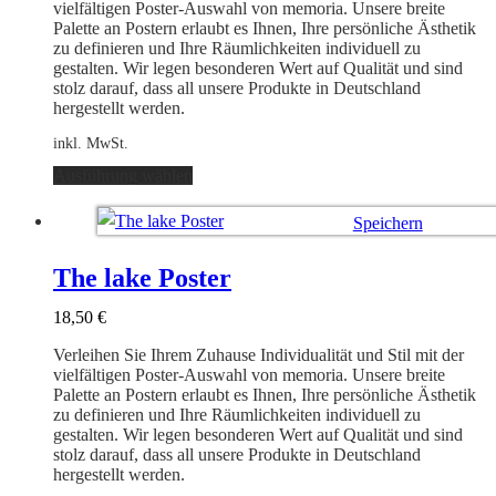
der
vielfältigen Poster-Auswahl von memoria. Unsere breite
Produktseite
Palette an Postern erlaubt es Ihnen, Ihre persönliche Ästhetik
gewählt
zu definieren und Ihre Räumlichkeiten individuell zu
werden
gestalten. Wir legen besonderen Wert auf Qualität und sind
stolz darauf, dass all unsere Produkte in Deutschland
hergestellt werden.
inkl. MwSt.
Dieses
Ausführung wählen
Produkt
weist
Speichern
mehrere
Varianten
Ausführung wählen
auf.
The lake Poster
Die
Optionen
18,50
€
können
auf
Verleihen Sie Ihrem Zuhause Individualität und Stil mit der
der
vielfältigen Poster-Auswahl von memoria. Unsere breite
Produktseite
Palette an Postern erlaubt es Ihnen, Ihre persönliche Ästhetik
gewählt
zu definieren und Ihre Räumlichkeiten individuell zu
werden
gestalten. Wir legen besonderen Wert auf Qualität und sind
stolz darauf, dass all unsere Produkte in Deutschland
hergestellt werden.