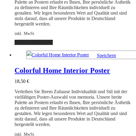
Produktseite
Palette an Postern erlaubt es Ihnen, Ihre persönliche Ästhetik
gewählt
zu definieren und Ihre Räumlichkeiten individuell zu
werden
gestalten. Wir legen besonderen Wert auf Qualität und sind
stolz darauf, dass all unsere Produkte in Deutschland
hergestellt werden.
inkl. MwSt.
Dieses
Ausführung wählen
Produkt
weist
Speichern
mehrere
Varianten
Ausführung wählen
auf.
Colorful Home Interior Poster
Die
Optionen
18,50
€
können
auf
Verleihen Sie Ihrem Zuhause Individualität und Stil mit der
der
vielfältigen Poster-Auswahl von memoria. Unsere breite
Produktseite
Palette an Postern erlaubt es Ihnen, Ihre persönliche Ästhetik
gewählt
zu definieren und Ihre Räumlichkeiten individuell zu
werden
gestalten. Wir legen besonderen Wert auf Qualität und sind
stolz darauf, dass all unsere Produkte in Deutschland
hergestellt werden.
inkl. MwSt.