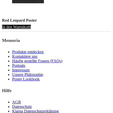
Ausführung wählen
Produkt
weist
mehrere
Varianten
Red Leopard Poster
auf.
In den Warenkorb
Die
Optionen
können
Memoria
auf
der
Produktseite
Produkte entdecken
gewählt
Kontaktiere uns
werden
Häufig gestellte Fragen (FAQs)
Portraits
Impressum
Unsere Philosophie
Poster Lookbook
Hilfe
AGB
Datenschutz
Klarna Datenschutzerklärung