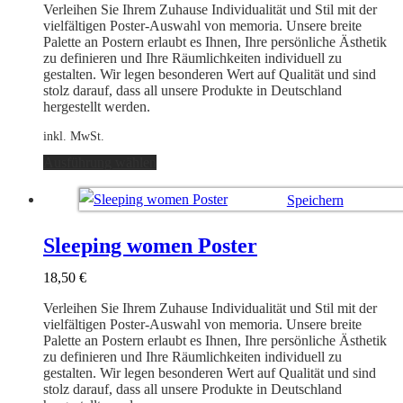
auf
Verleihen Sie Ihrem Zuhause Individualität und Stil mit der
der
vielfältigen Poster-Auswahl von memoria. Unsere breite
Produktseite
Palette an Postern erlaubt es Ihnen, Ihre persönliche Ästhetik
gewählt
zu definieren und Ihre Räumlichkeiten individuell zu
werden
gestalten. Wir legen besonderen Wert auf Qualität und sind
stolz darauf, dass all unsere Produkte in Deutschland
hergestellt werden.
inkl. MwSt.
Dieses
Ausführung wählen
Produkt
weist
Speichern
mehrere
Varianten
Ausführung wählen
auf.
Sleeping women Poster
Die
Optionen
18,50
€
können
auf
Verleihen Sie Ihrem Zuhause Individualität und Stil mit der
der
vielfältigen Poster-Auswahl von memoria. Unsere breite
Produktseite
Palette an Postern erlaubt es Ihnen, Ihre persönliche Ästhetik
gewählt
zu definieren und Ihre Räumlichkeiten individuell zu
werden
gestalten. Wir legen besonderen Wert auf Qualität und sind
stolz darauf, dass all unsere Produkte in Deutschland