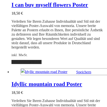
auf.
I can buy myself flowers Poster
Die
Optionen
18,50
€
können
auf
Verleihen Sie Ihrem Zuhause Individualität und Stil mit der
der
vielfältigen Poster-Auswahl von memoria. Unsere breite
Produktseite
Palette an Postern erlaubt es Ihnen, Ihre persönliche Ästhetik
gewählt
zu definieren und Ihre Räumlichkeiten individuell zu
werden
gestalten. Wir legen besonderen Wert auf Qualität und sind
stolz darauf, dass all unsere Produkte in Deutschland
hergestellt werden.
inkl. MwSt.
Dieses
Ausführung wählen
Produkt
weist
Speichern
mehrere
Varianten
Ausführung wählen
auf.
Idyllic mountain road Poster
Die
Optionen
18,50
€
können
auf
Verleihen Sie Ihrem Zuhause Individualität und Stil mit der
der
vielfältigen Poster-Auswahl von memoria. Unsere breite