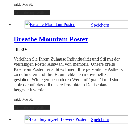
inkl. MwSt.
Dieses
Ausführung wählen
Produkt
weist
Speichern
mehrere
Varianten
Ausführung wählen
auf.
Breathe Mountain Poster
Die
Optionen
18,50
€
können
auf
Verleihen Sie Ihrem Zuhause Individualität und Stil mit der
der
vielfältigen Poster-Auswahl von memoria. Unsere breite
Produktseite
Palette an Postern erlaubt es Ihnen, Ihre persönliche Ästhetik
gewählt
zu definieren und Ihre Räumlichkeiten individuell zu
werden
gestalten. Wir legen besonderen Wert auf Qualität und sind
stolz darauf, dass all unsere Produkte in Deutschland
hergestellt werden.
inkl. MwSt.
Dieses
Ausführung wählen
Produkt
weist
Speichern
mehrere
Varianten
Ausführung wählen