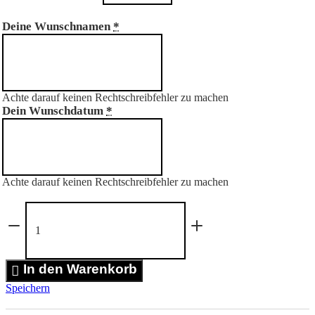
Deine Wunschnamen
*
Achte darauf keinen Rechtschreibfehler zu machen
Dein Wunschdatum
*
Achte darauf keinen Rechtschreibfehler zu machen
Neugeborenes
Baby
mit
Eltern
Poster
In den Warenkorb
Menge
Speichern