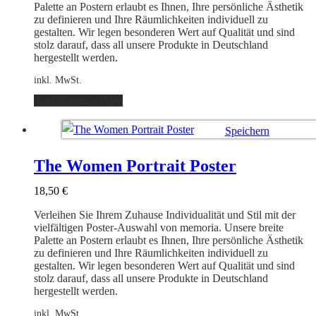
Produktseite
Palette an Postern erlaubt es Ihnen, Ihre persönliche Ästhetik
gewählt
zu definieren und Ihre Räumlichkeiten individuell zu
werden
gestalten. Wir legen besonderen Wert auf Qualität und sind
stolz darauf, dass all unsere Produkte in Deutschland
hergestellt werden.
inkl. MwSt.
Dieses
Ausführung wählen
Produkt
weist
Speichern
mehrere
Varianten
Ausführung wählen
auf.
The Women Portrait Poster
Die
Optionen
18,50
€
können
auf
Verleihen Sie Ihrem Zuhause Individualität und Stil mit der
der
vielfältigen Poster-Auswahl von memoria. Unsere breite
Produktseite
Palette an Postern erlaubt es Ihnen, Ihre persönliche Ästhetik
gewählt
zu definieren und Ihre Räumlichkeiten individuell zu
werden
gestalten. Wir legen besonderen Wert auf Qualität und sind
stolz darauf, dass all unsere Produkte in Deutschland
hergestellt werden.
inkl. MwSt.