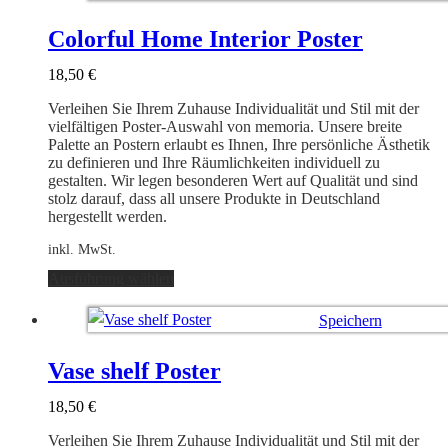
Varianten
Ausführung wählen
auf.
Colorful Home Interior Poster
Die
Optionen
18,50
€
können
auf
Verleihen Sie Ihrem Zuhause Individualität und Stil mit der
der
vielfältigen Poster-Auswahl von memoria. Unsere breite
Produktseite
Palette an Postern erlaubt es Ihnen, Ihre persönliche Ästhetik
gewählt
zu definieren und Ihre Räumlichkeiten individuell zu
werden
gestalten. Wir legen besonderen Wert auf Qualität und sind
stolz darauf, dass all unsere Produkte in Deutschland
hergestellt werden.
inkl. MwSt.
Dieses
Ausführung wählen
Produkt
weist
Speichern
mehrere
Varianten
Ausführung wählen
auf.
Vase shelf Poster
Die
Optionen
18,50
€
können
auf
Verleihen Sie Ihrem Zuhause Individualität und Stil mit der