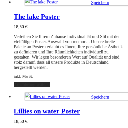
Speichern
Ausführung wählen
The lake Poster
18,50
€
Verleihen Sie Ihrem Zuhause Individualität und Stil mit der
vielfältigen Poster-Auswahl von memoria. Unsere breite
Palette an Postern erlaubt es Ihnen, Ihre persönliche Ästhetik
zu definieren und Ihre Räumlichkeiten individuell zu
gestalten. Wir legen besonderen Wert auf Qualität und sind
stolz darauf, dass all unsere Produkte in Deutschland
hergestellt werden.
inkl. MwSt.
Dieses
Ausführung wählen
Produkt
weist
Speichern
mehrere
Varianten
Ausführung wählen
auf.
Lillies on water Poster
Die
Optionen
18,50
€
können