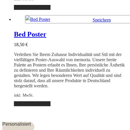
Dieses
Ausführung wählen
Produkt
weist
Speichern
mehrere
Varianten
Ausführung wählen
auf.
Bed Poster
Die
Optionen
18,50
€
können
auf
Verleihen Sie Ihrem Zuhause Individualität und Stil mit der
der
vielfältigen Poster-Auswahl von memoria. Unsere breite
Produktseite
Palette an Postern erlaubt es Ihnen, Ihre persönliche Ästhetik
gewählt
zu definieren und Ihre Räumlichkeiten individuell zu
werden
gestalten. Wir legen besonderen Wert auf Qualität und sind
stolz darauf, dass all unsere Produkte in Deutschland
hergestellt werden.
inkl. MwSt.
Dieses
Ausführung wählen
Produkt
weist
mehrere
Varianten
Personalisiert
auf.