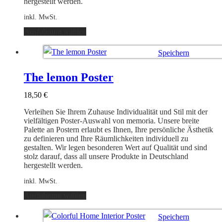
hergestellt werden.
inkl. MwSt.
Dieses
Ausführung wählen
Produkt
weist
Speichern
mehrere
Varianten
Ausführung wählen
auf.
The lemon Poster
Die
Optionen
18,50
€
können
auf
Verleihen Sie Ihrem Zuhause Individualität und Stil mit der
der
vielfältigen Poster-Auswahl von memoria. Unsere breite
Produktseite
Palette an Postern erlaubt es Ihnen, Ihre persönliche Ästhetik
gewählt
zu definieren und Ihre Räumlichkeiten individuell zu
werden
gestalten. Wir legen besonderen Wert auf Qualität und sind
stolz darauf, dass all unsere Produkte in Deutschland
hergestellt werden.
inkl. MwSt.
Dieses
Ausführung wählen
Produkt
weist
Speichern
mehrere