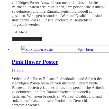
der
vielfältigen Poster-Auswahl von memoria. Unsere breite
Produktseite
Palette an Postern erlaubt es Ihnen, Ihre persönliche Ästhetik
gewählt
zu definieren und Ihre Räumlichkeiten individuell zu
werden
gestalten. Wir legen besonderen Wert auf Qualität und sind
stolz darauf, dass all unsere Produkte in Deutschland
hergestellt werden.
inkl. MwSt.
Dieses
Ausführung wählen
Produkt
weist
Speichern
mehrere
Varianten
Ausführung wählen
auf.
Pink flower Poster
Die
Optionen
18,50
€
können
auf
Verleihen Sie Ihrem Zuhause Individualität und Stil mit der
der
vielfältigen Poster-Auswahl von memoria. Unsere breite
Produktseite
Palette an Postern erlaubt es Ihnen, Ihre persönliche Ästhetik
gewählt
zu definieren und Ihre Räumlichkeiten individuell zu
werden
gestalten. Wir legen besonderen Wert auf Qualität und sind
stolz darauf, dass all unsere Produkte in Deutschland
hergestellt werden.