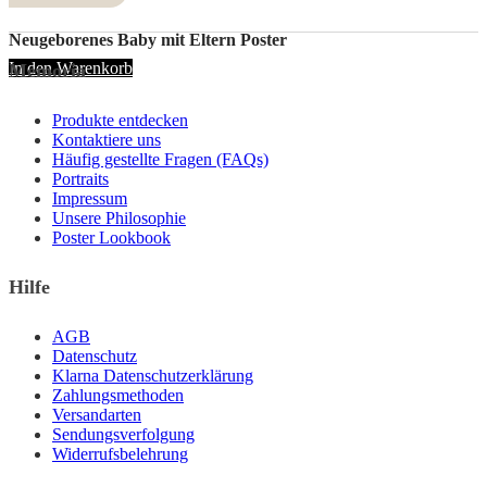
Die
Optionen
Neugeborenes Baby mit Eltern Poster
können
In den Warenkorb
Memoria
auf
der
Produktseite
Produkte entdecken
gewählt
Kontaktiere uns
werden
Häufig gestellte Fragen (FAQs)
Portraits
Impressum
Unsere Philosophie
Poster Lookbook
Hilfe
AGB
Datenschutz
Klarna Datenschutzerklärung
Zahlungsmethoden
Versandarten
Sendungsverfolgung
Widerrufsbelehrung