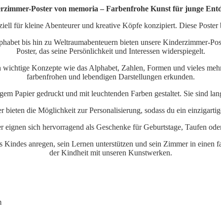
rzimmer-Poster von memoria – Farbenfrohe Kunst für junge Ent
ell für kleine Abenteurer und kreative Köpfe konzipiert. Diese Poster
lphabet bis hin zu Weltraumabenteuern bieten unsere Kinderzimmer-Poste
Poster, das seine Persönlichkeit und Interessen widerspiegelt.
sch wichtige Konzepte wie das Alphabet, Zahlen, Formen und vieles me
farbenfrohen und lebendigen Darstellungen erkunden.
tigem Papier gedruckt und mit leuchtenden Farben gestaltet. Sie sind l
er bieten die Möglichkeit zur Personalisierung, sodass du ein einzigart
 eignen sich hervorragend als Geschenke für Geburtstage, Taufen oder
 Kindes anregen, sein Lernen unterstützen und sein Zimmer in einen 
der Kindheit mit unseren Kunstwerken.
m