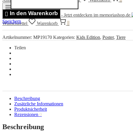
Menge
Menü
In den Warenkorb
Speichern
Wunschzettel
Warenkorb
0
Artikelnummer:
MP19170
Kategorien:
Kids Edition
,
Poster
,
Tiere
Teilen
Beschreibung
Zusätzliche Informationen
Produktsicherheit
Rezensionen
0
Beschreibung