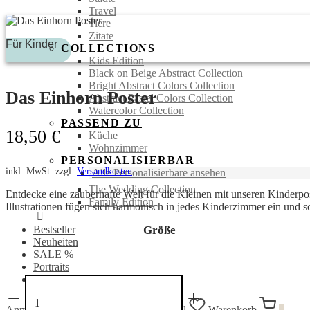
Travel
Tiere
Zitate
Für Kinder
COLLECTIONS
Kids Edition
Black on Beige Abstract Collection
Bright Abstract Colors Collection
Das Einhorn Poster
Abstract Pastel Colors Collection
Watercolor Collection
PASSEND ZU
18,50
€
Küche
Wohnzimmer
PERSONALISIERBAR
inkl. MwSt.
zzgl.
Versandkosten
Alle Personalisierbare ansehen
The Wedding Collection
Entdecke eine zauberhafte Welt für die Kleinen mit unseren Kinderpost
Family Edition
Illustrationen fügen sich harmonisch in jedes Kinderzimmer ein und s
Bestseller
Größe
Neuheiten
SALE %
Portraits
Bücher
Das
Einhorn
Poster
Anmelden
Suchen
Wunschzettel
Warenkorb
0