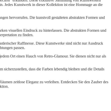
Collection“ erkunden. Diese exklusive Sammlung von Kunstwerken
in. Jedes Kunstwerk in dieser Kollektion ist eine Hommage an die
ungen hervorrufen. Die kunstvoll gestalteten abstrakten Formen und
arken visuellen Eindruck zu hinterlassen. Die abstrakten Formen und
erpretation zu finden.
stlerischer Raffinesse. Diese Kunstwerke sind nicht nur Ausdruck
chtungen passen.
edem Ort einen Hauch von Retro-Glamour. Sie dienen nicht nur als
.
sicherzustellen, dass die Farben lebendig bleiben und die Details
ren Räumen zeitlose Eleganz zu verleihen. Entdecken Sie den Zauber des
ktion.