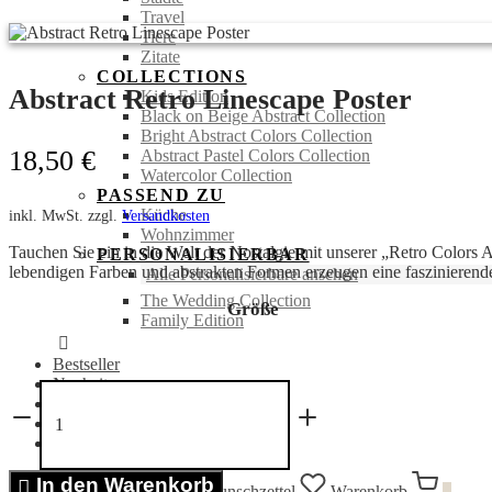
Travel
Tiere
Zitate
COLLECTIONS
Abstract Retro Linescape Poster
Kids Edition
Black on Beige Abstract Collection
Bright Abstract Colors Collection
18,50
€
Abstract Pastel Colors Collection
Watercolor Collection
PASSEND ZU
Küche
inkl. MwSt.
zzgl.
Versandkosten
Wohnzimmer
Tauchen Sie ein in die Welt der Nostalgie mit unserer „Retro Colors 
PERSONALISIERBAR
lebendigen Farben und abstrakten Formen erzeugen eine faszinieren
Alle Personalisierbare ansehen
The Wedding Collection
Größe
Family Edition
Bestseller
Neuheiten
Abstract
SALE %
Retro
Portraits
Linescape
Bücher
Poster
Menge
In den Warenkorb
Anmelden
Suchen
Wunschzettel
Warenkorb
0