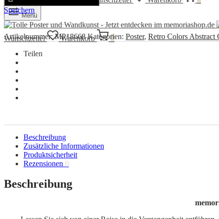
Speichern
Menü
Artikelnummer:
MP18668
Kategorien:
Poster
,
Retro Colors Abstract 
Wunschzettel
Warenkorb
0
Teilen
Beschreibung
Zusätzliche Informationen
Produktsicherheit
Rezensionen
0
Beschreibung
memoria