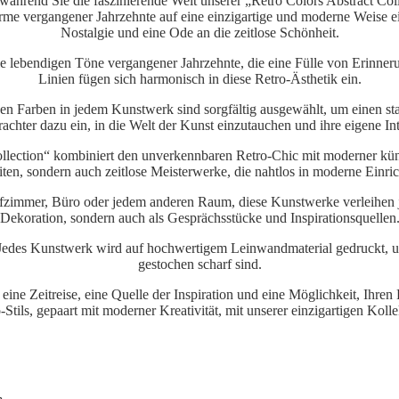
n, während Sie die faszinierende Welt unserer „Retro Colors Abstract 
harme vergangener Jahrzehnte auf eine einzigartige und moderne Weise e
Nostalgie und eine Ode an die zeitlose Schönheit.
die lebendigen Töne vergangener Jahrzehnte, die eine Fülle von Erinner
Linien fügen sich harmonisch in diese Retro-Ästhetik ein.
gen Farben in jedem Kunstwerk sind sorgfältig ausgewählt, um einen st
achter dazu ein, in die Welt der Kunst einzutauchen und ihre eigene Int
ollection“ kombiniert den unverkennbaren Retro-Chic mit moderner kün
ten, sondern auch zeitlose Meisterwerke, die nahtlos in moderne Einri
zimmer, Büro oder jedem anderen Raum, diese Kunstwerke verleihen j
Dekoration, sondern auch als Gesprächsstücke und Inspirationsquellen
 Jedes Kunstwerk wird auf hochwertigem Leinwandmaterial gedruckt, um 
gestochen scharf sind.
t eine Zeitreise, eine Quelle der Inspiration und eine Möglichkeit, Ih
-Stils, gepaart mit moderner Kreativität, mit unserer einzigartigen Kolle