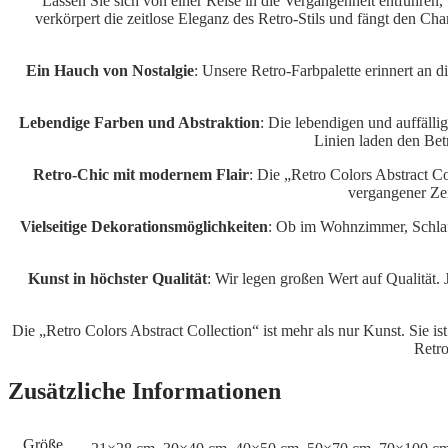
Lassen Sie sich von einer Reise in die Vergangenheit entführe
verkörpert die zeitlose Eleganz des Retro-Stils und fängt den C
Ein Hauch von Nostalgie
: Unsere Retro-Farbpalette erinnert an 
Lebendige Farben und Abstraktion
: Die lebendigen und auffälli
Linien laden den Betr
Retro-Chic mit modernem Flair
: Die „Retro Colors Abstract C
vergangener Zei
Vielseitige Dekorationsmöglichkeiten
: Ob im Wohnzimmer, Schlaf
Kunst in höchster Qualität
: Wir legen großen Wert auf Qualität.
Die „Retro Colors Abstract Collection“ ist mehr als nur Kunst. Sie is
Retro
Zusätzliche Informationen
Größe