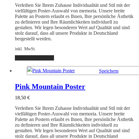
Verleihen Sie Ihrem Zuhause Individualität und Stil mit der
vielfältigen Poster-Auswahl von memoria. Unsere breite
Palette an Postern erlaubt es Ihnen, Ihre persönliche Ästhetik
zu definieren und Ihre Räumlichkeiten individuell zu
gestalten. Wir legen besonderen Wert auf Qualität und sind
stolz darauf, dass all unsere Produkte in Deutschland
hergestellt werden.
inkl. MwSt.
Dieses
Ausführung wählen
Produkt
weist
Speichern
mehrere
Varianten
Ausführung wählen
auf.
Pink Mountain Poster
Die
Optionen
18,50
€
können
auf
Verleihen Sie Ihrem Zuhause Individualität und Stil mit der
der
vielfältigen Poster-Auswahl von memoria. Unsere breite
Produktseite
Palette an Postern erlaubt es Ihnen, Ihre persönliche Ästhetik
gewählt
zu definieren und Ihre Räumlichkeiten individuell zu
werden
gestalten. Wir legen besonderen Wert auf Qualität und sind
stolz darauf, dass all unsere Produkte in Deutschland