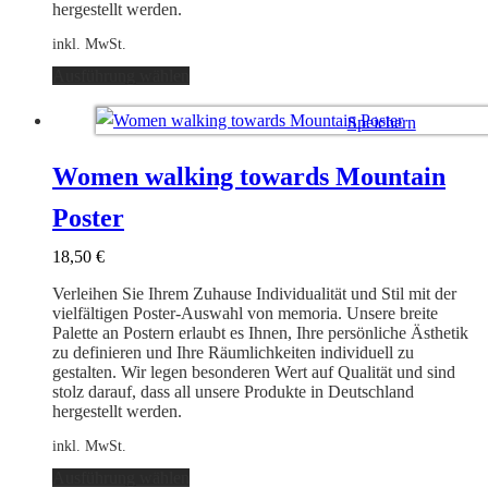
hergestellt werden.
inkl. MwSt.
Dieses
Ausführung wählen
Produkt
weist
Speichern
mehrere
Varianten
Ausführung wählen
auf.
Women walking towards Mountain
Die
Optionen
Poster
können
auf
18,50
€
der
Produktseite
Verleihen Sie Ihrem Zuhause Individualität und Stil mit der
gewählt
vielfältigen Poster-Auswahl von memoria. Unsere breite
werden
Palette an Postern erlaubt es Ihnen, Ihre persönliche Ästhetik
zu definieren und Ihre Räumlichkeiten individuell zu
gestalten. Wir legen besonderen Wert auf Qualität und sind
stolz darauf, dass all unsere Produkte in Deutschland
hergestellt werden.
inkl. MwSt.
Dieses
Ausführung wählen