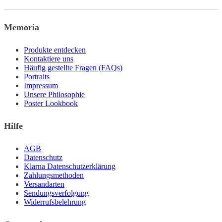
Produkt
weist
mehrere
Memoria
Varianten
auf.
Die
Produkte entdecken
Optionen
Kontaktiere uns
können
Häufig gestellte Fragen (FAQs)
auf
Portraits
der
Impressum
Produktseite
Unsere Philosophie
gewählt
Poster Lookbook
werden
Hilfe
AGB
Datenschutz
Klarna Datenschutzerklärung
Zahlungsmethoden
Versandarten
Sendungsverfolgung
Widerrufsbelehrung