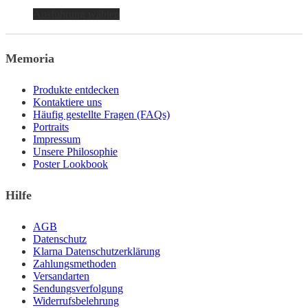
Dieses
Ausführung wählen
Produkt
weist
mehrere
Memoria
Varianten
auf.
Die
Produkte entdecken
Optionen
Kontaktiere uns
können
Häufig gestellte Fragen (FAQs)
auf
Portraits
der
Impressum
Produktseite
Unsere Philosophie
gewählt
Poster Lookbook
werden
Hilfe
AGB
Datenschutz
Klarna Datenschutzerklärung
Zahlungsmethoden
Versandarten
Sendungsverfolgung
Widerrufsbelehrung