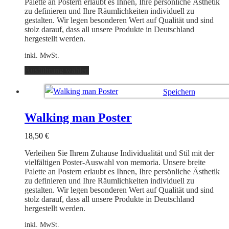
Palette an Postern erlaubt es Ihnen, Ihre persönliche Ästhetik
zu definieren und Ihre Räumlichkeiten individuell zu
gestalten. Wir legen besonderen Wert auf Qualität und sind
stolz darauf, dass all unsere Produkte in Deutschland
hergestellt werden.
inkl. MwSt.
Dieses
Ausführung wählen
Produkt
weist
Speichern
mehrere
Varianten
Ausführung wählen
auf.
Walking man Poster
Die
Optionen
18,50
€
können
auf
Verleihen Sie Ihrem Zuhause Individualität und Stil mit der
der
vielfältigen Poster-Auswahl von memoria. Unsere breite
Produktseite
Palette an Postern erlaubt es Ihnen, Ihre persönliche Ästhetik
gewählt
zu definieren und Ihre Räumlichkeiten individuell zu
werden
gestalten. Wir legen besonderen Wert auf Qualität und sind
stolz darauf, dass all unsere Produkte in Deutschland
hergestellt werden.
inkl. MwSt.